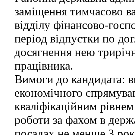
заміщення тимчасово ва
відділу фінансово-госп
період відпустки по до
досягнення нею трирічн
працівника.
Вимоги до кандидата: в
економічного спрямуван
кваліфікаційним рівнем 
роботи за фахом в держ
посадах не менше 3 рок