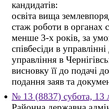
кандидатів:
освіта вища землевпоря
стаж роботи в органах 
менше 3-х років, за ум
співбесіди в управлінн
управління в Чернігівсь
висновку її до подачі д
подання заяв та докумен
№ 13 (8837) субота, 13
Районна державна адмін