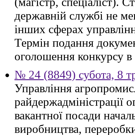
(магістр, спеціаліст). 
державній службі не ме
інших сферах управлінн
Термін подання докумен
оголошення конкурсу в 
№ 24 (8849) субота, 8 т
Управління агропромис
райдержадміністрації о
вакантної посади началь
виробництва, переробки