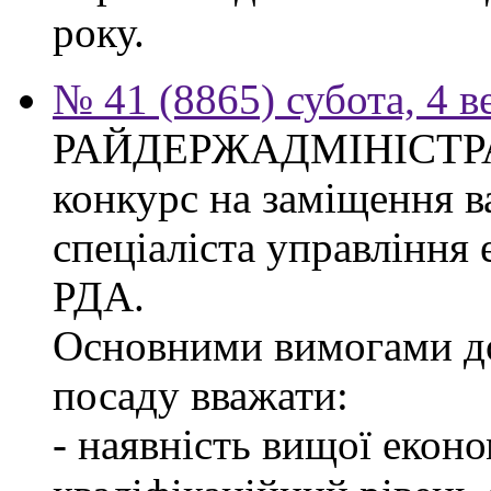
року.
№ 41 (8865) субота, 4 в
РАЙДЕРЖАДМІНІСТР
конкурс на заміщення в
спеціаліста управління
РДА.
Основними вимогами до
посаду вважати:
- наявність вищої еконо