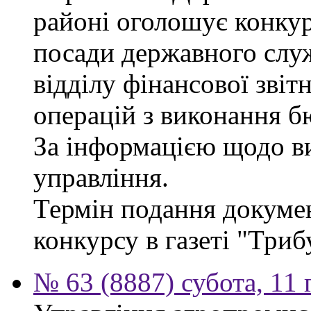
районі оголошує конкур
посади державного служб
відділу фінансової звіт
операцій з виконання б
За інформацією щодо ви
управління.
Термін подання докумен
конкурсу в газеті "Триб
№ 63 (8887) субота, 11