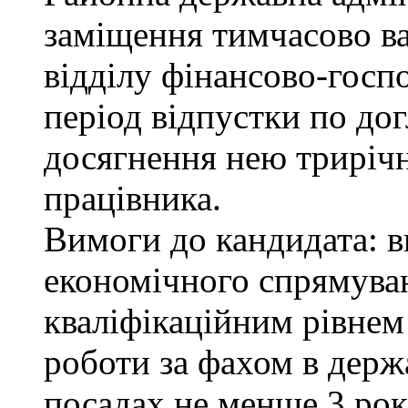
заміщення тимчасово ва
відділу фінансово-госп
період відпустки по до
досягнення нею трирічн
працівника.
Вимоги до кандидата: в
економічного спрямуван
кваліфікаційним рівнем 
роботи за фахом в держ
посадах не менше 3 рок