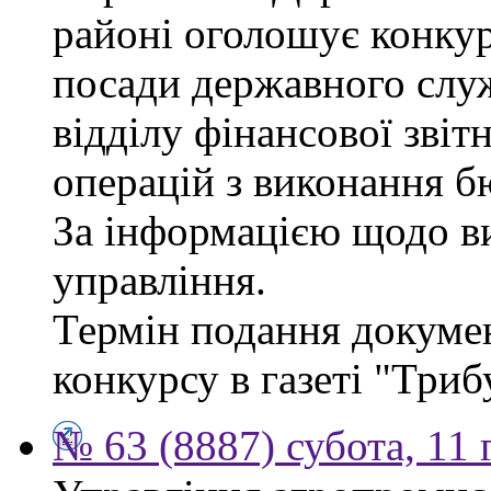
районі оголошує конкур
посади державного служб
відділу фінансової звіт
операцій з виконання б
За інформацією щодо ви
управління.
Термін подання докумен
конкурсу в газеті "Триб
№ 63 (8887) субота, 11