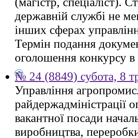
(магістр, спеціаліст). 
державній службі не ме
інших сферах управлінн
Термін подання докумен
оголошення конкурсу в 
№ 24 (8849) субота, 8 т
Управління агропромис
райдержадміністрації о
вакантної посади началь
виробництва, переробки