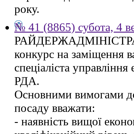
року.
№ 41 (8865) субота, 4 в
РАЙДЕРЖАДМІНІСТР
конкурс на заміщення в
спеціаліста управління
РДА.
Основними вимогами до
посаду вважати:
- наявність вищої еконо