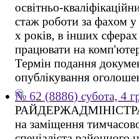
освітньо-кваліфікаційни
стаж роботи за фахом у
х років, в інших сферах
працювати на комп'ютер
Термін подання докумен
опублікування оголоше
№ 62 (8886) субота, 4 
РАЙДЕРЖАДМІНІСТР
на заміщення тимчасово
спеціаліста районного