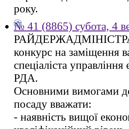
року.
№ 41 (8865) субота, 4 в
РАЙДЕРЖАДМІНІСТР
конкурс на заміщення в
спеціаліста управління
РДА.
Основними вимогами до
посаду вважати:
- наявність вищої еконо