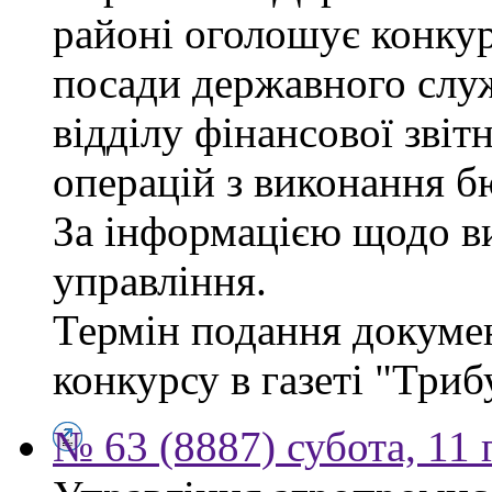
районі оголошує конкур
посади державного служб
відділу фінансової звіт
операцій з виконання б
За інформацією щодо ви
управління.
Термін подання докумен
конкурсу в газеті "Триб
№ 63 (8887) субота, 11