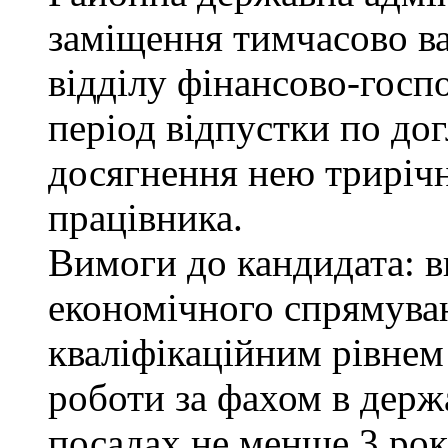
заміщення тимчасово ва
відділу фінансово-госп
період відпустки по до
досягнення нею трирічн
працівника.
Вимоги до кандидата: в
економічного спрямуван
кваліфікаційним рівнем 
роботи за фахом в держ
посадах не менше 3 рок