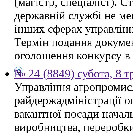
(магістр, спеціаліст). 
державній службі не ме
інших сферах управлінн
Термін подання докумен
оголошення конкурсу в 
№ 24 (8849) субота, 8 т
Управління агропромис
райдержадміністрації о
вакантної посади началь
виробництва, переробки