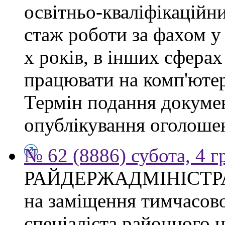
освітньо-кваліфікаційни
стаж роботи за фахом у
х років, в інших сферах
працювати на комп'ютер
Термін подання докумен
опублікування оголоше
№ 62 (8886) субота, 4 
РАЙДЕРЖАДМІНІСТР
на заміщення тимчасово
спеціаліста районного