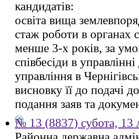
кандидатів:
освіта вища землевпоря
стаж роботи в органах 
менше 3-х років, за ум
співбесіди в управлінн
управління в Чернігівсь
висновку її до подачі д
подання заяв та докумен
№ 13 (8837) субота, 13
Районна державна адмін