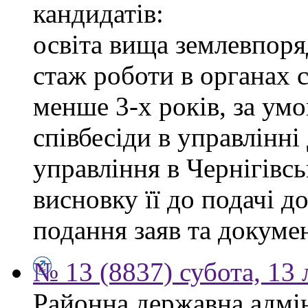
кандидатів:
освіта вища землевпоря
стаж роботи в органах 
менше 3-х років, за ум
співбесіди в управлінн
управління в Чернігівсь
висновку її до подачі д
подання заяв та докумен
№ 13 (8837) субота, 13
Районна державна адмін