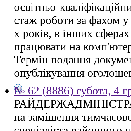
освітньо-кваліфікаційни
стаж роботи за фахом у
х років, в інших сферах
працювати на комп'ютер
Термін подання докумен
опублікування оголоше
№ 62 (8886) субота, 4 
РАЙДЕРЖАДМІНІСТР
на заміщення тимчасово
спеціаліста районного