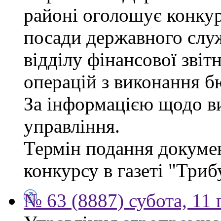
районі оголошує конкур
посади державного служб
відділу фінансової звіт
операцій з виконання б
За інформацією щодо ви
управління.
Термін подання докумен
конкурсу в газеті "Триб
№ 63 (8887) субота, 11