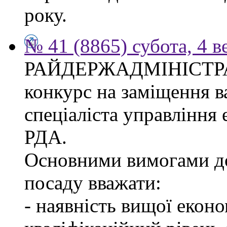
року.
№ 41 (8865) субота, 4 в
РАЙДЕРЖАДМІНІСТР
конкурс на заміщення в
спеціаліста управління
РДА.
Основними вимогами до
посаду вважати:
- наявність вищої еконо