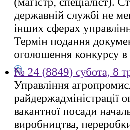
(магістр, спеціаліст). 
державній службі не ме
інших сферах управлінн
Термін подання докумен
оголошення конкурсу в 
№ 24 (8849) субота, 8 т
Управління агропромис
райдержадміністрації о
вакантної посади началь
виробництва, переробки