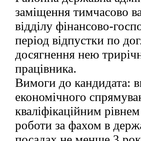
заміщення тимчасово ва
відділу фінансово-госп
період відпустки по до
досягнення нею трирічн
працівника.
Вимоги до кандидата: в
економічного спрямуван
кваліфікаційним рівнем 
роботи за фахом в держ
посадах не менше 3 рок