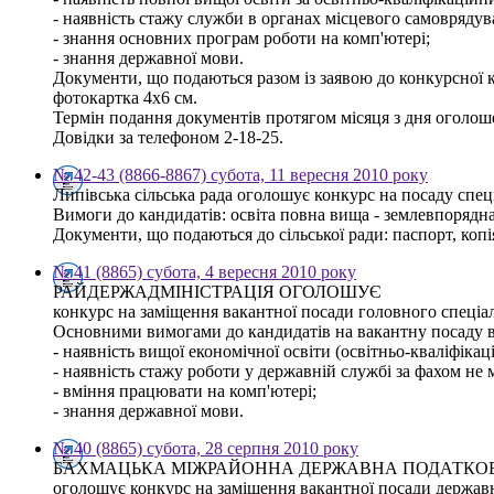
- наявність стажу служби в органах місцевого самоврядув
- знання основних програм роботи на комп'ютері;
- знання державної мови.
Документи, що подаються разом із заявою до конкурсної ком
фотокартка 4х6 см.
Термін подання документів протягом місяця з дня оголош
Довідки за телефоном 2-18-25.
№ 42-43 (8866-8867) субота, 11 вересня 2010 року
Липівська сільська рада оголошує конкурс на посаду спец
Вимоги до кандидатів: освіта повна вища - землевпорядна,
Документи, що подаються до сільської ради: паспорт, копі
№ 41 (8865) субота, 4 вересня 2010 року
РАЙДЕРЖАДМІНІСТРАЦІЯ ОГОЛОШУЄ
конкурс на заміщення вакантної посади головного спеціа
Основними вимогами до кандидатів на вакантну посаду 
- наявність вищої економічної освіти (освітньо-кваліфікаці
- наявність стажу роботи у державній службі за фахом не 
- вміння працювати на комп'ютері;
- знання державної мови.
№ 40 (8865) субота, 28 серпня 2010 року
БАХМАЦЬКА МІЖРАЙОННА ДЕРЖАВНА ПОДАТКОВ
оголошує конкурс на заміщення вакантної посади державн