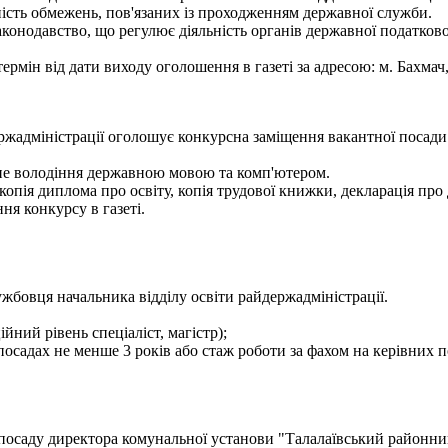
ність обмежень, пов'язаних із проходженням державної служби.
конодавство, що регулює діяльність органів державної податково
мін від дати виходу оголошення в газеті за адресою: м. Бахмач, ву
ержадміністрації оголошує конкурсна заміщення вакантної посади
не володіння державною мовою та комп'ютером.
копія диплома про освіту, копія трудової книжки, декларація про 
я конкурсу в газеті.
жбовця начальника відділу освіти райдержадміністрації.
ійний рівень спеціаліст, магістр);
посадах не менше 3 років або стаж роботи за фахом на керівних п
 посаду директора комунальної установи "Талалаївський районний