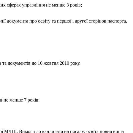
ших сферах управління не менше 3 років;
пії документа про освіту та першої і другої сторінок паспорта,
в та документів до 10 жовтня 2010 року.
и не менше 7 років;
ої МДПІ. Вимоги до кандидата на посаду: освіта повна вища