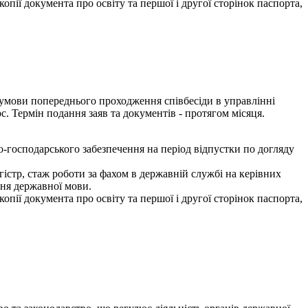
опії документа про освіту та першої і другої сторінок паспорта,
а умови попереднього проходження співбесіди в управлінні
с. Термін подання заяв та документів - протягом місяця.
-господарського забезпечення на період відпустки по догляду
істр, стаж роботи за фахом в державній службі на керівних
ння державної мови.
опії документа про освіту та першої і другої сторінок паспорта,