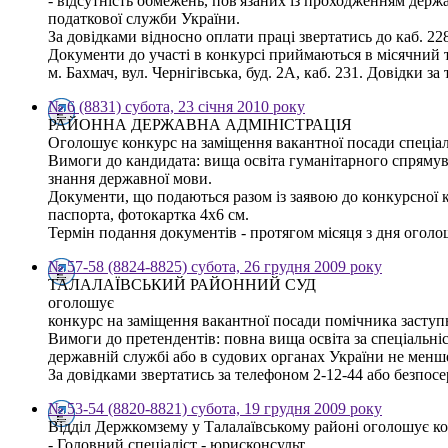
- відсутність обмежень, пов'язаних із проходженням держ
податкової служби України.
За довідками відносно оплати праці звертатись до каб. 2
Документи до участі в конкурсі приймаються в місячний т
м. Бахмач, вул. Чернігівська, буд. 2А, каб. 231. Довідки за 
№ 6 (8831) субота, 23 січня 2010 року
РАЙОННА ДЕРЖАВНА АДМІНІСТРАЦІЯ
Оголошує конкурс на заміщення вакантної посади спеціал
Вимоги до кандидата: вища освіта гуманітарного спрямува
знання державної мови.
Документи, що подаються разом із заявою до конкурсної ком
паспорта, фотокартка 4х6 см.
Термін подання документів - протягом місяця з дня оголо
№ 57-58 (8824-8825) субота, 26 грудня 2009 року
ТАЛАЛАЇВСЬКИЙ РАЙОННИЙ СУД
оголошує
конкурс на заміщення вакантної посади помічника заступ
Вимоги до претендентів: повна вища освіта за спеціальні
державній службі або в судових органах України не менше
За довідками звертатись за телефоном 2-12-44 або безпос
№ 53-54 (8820-8821) субота, 19 грудня 2009 року
Відділ Держкомзему у Талалаївському районі оголошує ко
- Головний спеціаліст - юрисконсульт.