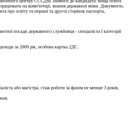
онного центру СССДМ. Вимоги до кандидата: вища освіта
я працювати на комп'ютері, знання державної мови. Документи,
нта про освіту та першої та другої сторінок паспорта,
нтної посади державного службовця - спеціаліста І категорії
доходи за 2009 рік, особова картка 2ДС.
аліста або магістра, стаж роботи за фахом не менше 3 років,
ння.