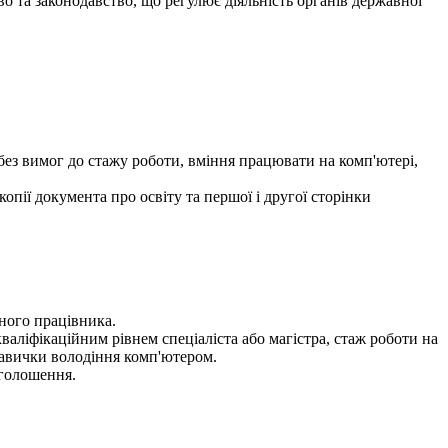
о та законодавство, що регулює діяльність органів державної
 без вимог до стажу роботи, вміння працювати на комп'ютері,
опії документа про освіту та першої і другої сторінки
ного працівника.
валіфікаційним рівнем спеціаліста або магістра, стаж роботи на
навички володіння комп'ютером.
оголошення.