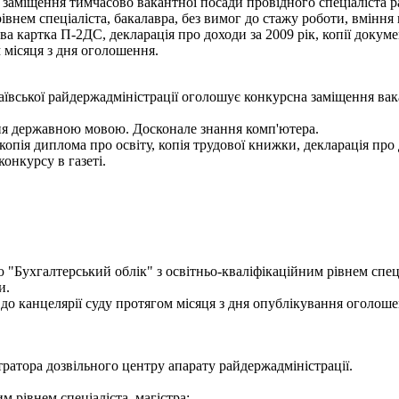
я тимчасово вакантної посади провідного спеціаліста рай
івнем спеціаліста, бакалавра, без вимог до стажу роботи, вмінн
ва картка П-2ДС, декларація про доходи за 2009 рік, копії докуме
 місяця з дня оголошення.
аївської райдержадміністрації оголошує конкурсна заміщення вака
ння державною мовою. Досконале знання комп'ютера.
копія диплома про освіту, копія трудової книжки, декларація про 
онкурсу в газеті.
 "Бухгалтерський облік" з освітньо-кваліфікаційним рівнем спеці
и.
о до канцелярії суду протягом місяця з дня опублікування оголоше
ратора дозвільного центру апарату райдержадміністрації.
м рівнем спеціаліста, магістра;