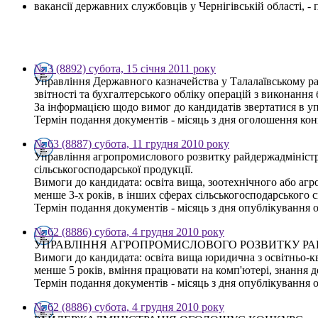
вакансії державних службовців у Чернігівській області, 
№ 3 (8892) субота, 15 січня 2011 року
Управління Державного казначейства у Талалаївському рай
звітності та бухгалтерського обліку операцій з виконання
За інформацією щодо вимог до кандидатів звертатися в у
Термін подання документів - місяць з дня оголошення конк
№ 63 (8887) субота, 11 грудня 2010 року
Управління агропромислового розвитку райдержадміністра
сільськогосподарської продукції.
Вимоги до кандидата: освіта вища, зоотехнічного або агр
менше 3-х років, в інших сферах сільськогосподарського 
Термін подання документів - місяць з дня опублікування 
№ 62 (8886) субота, 4 грудня 2010 року
УПРАВЛІННЯ АГРОПРОМИСЛОВОГО РОЗВИТКУ РАЙДЕРЖАДМІ
Вимоги до кандидата: освіта вища юридична з освітньо-ква
менше 5 років, вміння працювати на комп'ютері, знання 
Термін подання документів - місяць з дня опублікування 
№ 62 (8886) субота, 4 грудня 2010 року