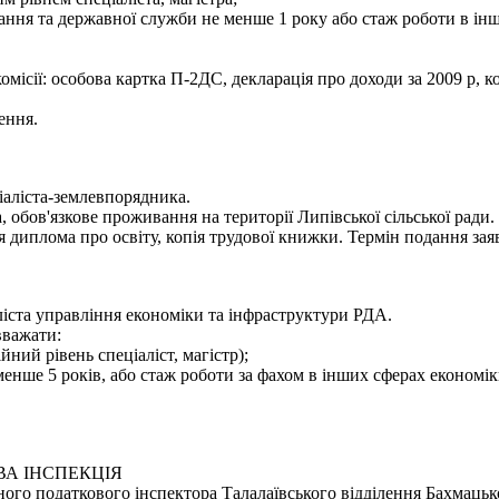
ання та державної служби не менше 1 року або стаж роботи в ін
ісії: особова картка П-2ДС, декларація про доходи за 2009 р, ко
ення.
іаліста-землевпорядника.
 обов'язкове проживання на території Липівської сільської ради.
я диплома про освіту, копія трудової книжки. Термін подання зая
ліста управління економіки та інфраструктури РДА.
вважати:
йний рівень спеціаліст, магістр);
менше 5 років, або стаж роботи за фахом в інших сферах економік
А ІНСПЕКЦІЯ
ого податкового інспектора Талалаївського відділення Бахмацьк