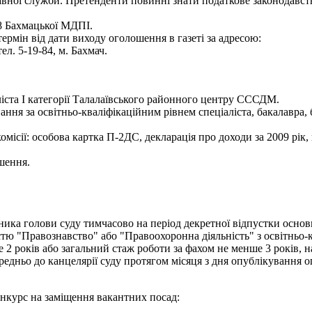
авної служби. Претенденти повинні знати податкове законодавств
28 Бахмацької МДПІ.
ермін від дати виходу оголошення в газеті за адресою:
тел. 5-19-84, м. Бахмач.
іста І категорії Талалаївського районного центру СССДМ.
ння за освітньо-кваліфікаційним рівнем спеціаліста, бакалавра,
ісії: особова картка П-2ДС, декларація про доходи за 2009 рік, к
шення.
ника голови суду тимчасово на період декретної відпустки основ
стю "Правознавство" або "Правоохоронна діяльність" з освітньо-к
 2 років або загальний стаж роботи за фахом не менше 3 років, 
ередньо до канцелярії суду протягом місяця з дня опублікування 
нкурс на заміщення вакантних посад: