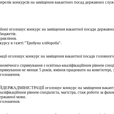
- перелік конкурсів на заміщення вакантних посад державних служ
оні оголошує конкурс на заміщення вакантної посади державного 
 бюджетів.
правління.
урсу в газеті "Трибуна хлібороба".
ції оголошує конкурс на заміщення вакантної посади головного 
ономічного спрямування з освітньо-кваліфікаційним рівнем спеціа
спрямування не менше 5 років, вміння працювати на комп'ютері,
оголошення.
НІСТРАЦІЇ оголошує конкурс на заміщення вакантної поса
ліфікаційним рівнем спеціаліста, магістра, стаж роботи за фахо
державної мови.
оголошення.