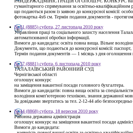
РАЙДЕРЖАДМІНІСТРАЦІЯ ОГОЛОШУЄ КОНКУРС на заміщенн
гуманітарного спрямування за освітньо-кваліфікаційним р
що подаються разом із заявою до конкурсної комісії: особо
фотокартка 4х6 см. Термін подання документів - протягом
№ 61 (8885) субота, 27 листопада 2010 року
Управління праці та соціального захисту населення Талал
автоматизованої обробки інформації.
Вимоги до кандидата: освіта повна вища. Вільне володі
Документи, що подаються до конкурсної комісії: паспорт, 
Термін подання документів — 1 місяць з дня оголошення к
№ 57 (8881) субота, 6 листопада 2010 року
ТАЛАЛАЇВСЬКИЙ РАЙОННИЙ СУД
Чернігівської області
оголошує конкурс
на заміщення вакантної посади головного бухгалтера.
Вимоги до кандидатів: повна вища освіта за спеціальністю
володіння комп'ютерною технікою, знання державної мов
За довідками звертатись за тел. 2-12-44 або безпосереднь
№ 44 (8868) субота, 18 вересня 2010 року
Районна державна адміністрація
оголошує конкурс на заміщення вакантної посади адмініст
Вимоги до кандидата:
- наявність повної вищої освіти за освітньо-кваліфікаційни