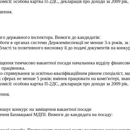
ісії: особова картка П-2ДС, декларація про доходи за 2009 рік, к
шення.
го державного інспектора. Вимоги до кандидатів:
оботи в органах системи Держземінспекції не менше 3-х років, з
ласті та позитивного висновку її до подачі документів на конкур
іщення тимчасово вакантної посади начальника відділу фінансово
 працівника.
 спрямування за освітньо-кваліфікаційним рівнем спеціаліст, маг
х сферах не менше 5 років; вміння працювати на комп'ютері, зна
ісії: особова картка П-2ДС, декларація про доходи за 2009 рік, к
ення.
лошує конкурс на заміщення вакантної посади
лення Бахмацької МДПІ. Вимоги до кандидата на посаду: