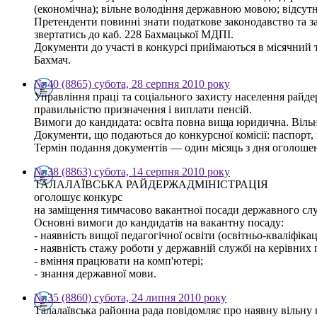
(економічна); вільне володіння державною мовою; відсут
Претенденти повинні знати податкове законодавство та за
звертатись до каб. 228 Бахмацької МДПІ.
Документи до участі в конкурсі приймаються в місячний тер
Бахмач.
№ 40 (8865) субота, 28 серпня 2010 року
Управління праці та соціального захисту населення райд
правильністю призначення і виплати пенсій.
Вимоги до кандидата: освіта повна вища юридична. Віль
Документи, що подаються до конкурсної комісії: паспорт, 
Термін подання документів — один місяць з дня оголошенн
№ 38 (8863) субота, 14 серпня 2010 року
ТАЛАЛАЇВСЬКА РАЙДЕРЖАДМІНІСТРАЦІЯ
оголошує конкурс
на заміщення тимчасово вакантної посади державного слу
Основні вимоги до кандидатів на вакантну посаду:
- наявність вищої педагогічної освіти (освітньо-кваліфікац
- наявність стажу роботи у державній службі на керівних 
- вміння працювати на комп'ютері;
- знання державної мови.
№ 35 (8860) субота, 24 липня 2010 року
Талалаївська районна рада повідомляє про наявну вільну