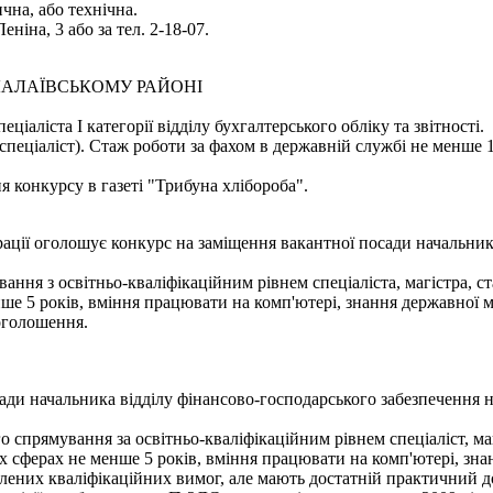
чна, або технічна.
еніна, 3 або за тел. 2-18-07.
ЛАЛАЇВСЬКОМУ РАЙОНІ
іаліста І категорії відділу бухгалтерського обліку та звітності.
 спеціаліст). Стаж роботи за фахом в державній службі не менше 
я конкурсу в газеті "Трибуна хлібороба".
ції оголошує конкурс на заміщення вакантної посади начальника
ння з освітньо-кваліфікаційним рівнем спеціаліста, магістра, ст
ше 5 років, вміння працювати на комп'ютері, знання державної 
оголошення.
ди начальника відділу фінансово-господарського забезпечення н
 спрямування за освітньо-кваліфікаційним рівнем спеціаліст, маг
их сферах не менше 5 років, вміння працювати на комп'ютері, зн
лених кваліфікаційних вимог, але мають достатній практичний до