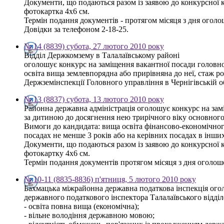
Документи, що подаються разом із заявою до конкурсної ком
фотокартка 4х6 см.
Термін подання документів - протягом місяця з дня оголо
Довідки за телефоном 2-18-25.
№ 14 (8839) субота, 27 лютого 2010 року
Відділ Держкомзему в Талалаївському районі
оголошує конкурс на заміщення вакантної посади головно
освіта вища землевпорядна або прирівняна до неї, стаж р
Держземінспекції Головного управління в Чернігівській об
№ 13 (8837) субота, 13 лютого 2010 року
Районна державна адміністрація оголошує конкурс на зам
за дитиною до досягнення нею трирічного віку основного
Вимоги до кандидата: вища освіта фінансово-економічного
посадах не менше 3 років або на керівних посадах в інши
Документи, що подаються разом із заявою до конкурсної ком
фотокартку 4х6 см.
Термін подання документів протягом місяця з дня оголош
№ 10-11 (8835-8836) п'ятниця, 5 лютого 2010 року
Бахмацька міжрайонна державна податкова інспекція ого
державного податкового інспектора Талалаївського відді
- освіта повна вища (економічна);
- вільне володіння державною мовою;