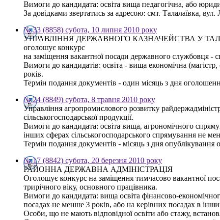
Вимоги до кандидата: освіта вища педагогічна, або юриди
За довідками звертатись за адресою: смт. Талалаївка, вул. Л
№ 33 (8858) субота, 10 липня 2010 року
УПРАВЛІННЯ ДЕРЖАВНОГО КАЗНАЧЕЙСТВА У ТА
оголошує конкурс
на заміщення вакантної посади державного службовця - спец
Вимоги до кандидатів: освіта - вища економічна (магістр,
років.
Термін подання документів - один місяць з дня оголошенн
№ 24 (8849) субота, 8 травня 2010 року
Управління агропромислового розвитку райдержадміністра
сільськогосподарської продукції.
Вимоги до кандидата: освіта вища, агрономічного спрямува
інших сферах сільськогосподарського спрямування не мен
Термін подання документів - місяць з дня опублікування 
№ 17 (8842) субота, 20 березня 2010 року
РАЙОННА ДЕРЖАВНА АДМІНІСТРАЦІЯ
Оголошує конкурс на заміщення тимчасово вакантної поса
трирічного віку, основного працівника.
Вимоги до кандидата: вища освіта фінансово-економічного
посадах не менше 3 років, або на керівних посадах в інш
Особи, що не мають відповідної освіти або стажу, встанов