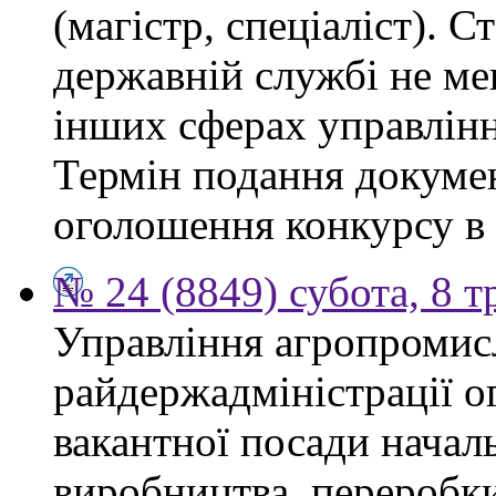
(магістр, спеціаліст). 
державній службі не ме
інших сферах управлінн
Термін подання докумен
оголошення конкурсу в 
№ 24 (8849) субота, 8 т
Управління агропромис
райдержадміністрації о
вакантної посади началь
виробництва, переробки