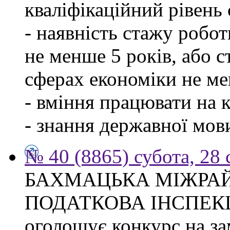
кваліфікаційний рівень с
- наявність стажу робо
не менше 5 років, або 
сферах економіки не ме
- вміння працювати на 
- знання державної мов
№ 40 (8865) субота, 28
БАХМАЦЬКА МІЖРА
ПОДАТКОВА ІНСПЕК
оголошує конкурс на за