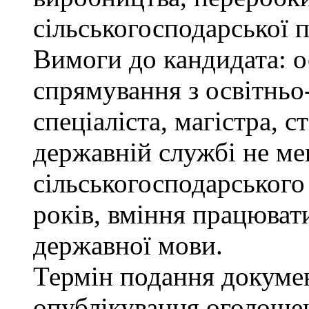
сільськогосподарської п
Вимоги до кандидата: о
спрямування з освітньо
спеціаліста, магістра, 
державній службі не ме
сільськогосподарського
років, вміння працюват
державної мови.
Термін подання докумен
опублікування оголоше