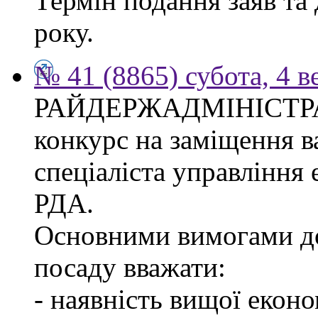
Термін подання заяв та
року.
№ 41 (8865) субота, 4 в
РАЙДЕРЖАДМІНІСТР
конкурс на заміщення в
спеціаліста управління
РДА.
Основними вимогами до
посаду вважати:
- наявність вищої еконо