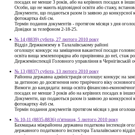
посадах не менше 3 років, або на керівних посадах в інш
Особи, що не мають відповідної освіти або стажу, встанов
Документи, що подаються разом із заявою до конкурсної ком
фотокартка 4х6 см.
Термін подання документів - протягом місяця з дня оголо
Довідки за телефоном 2-18-25.
№ 14 (8839) субота, 27 лютого 2010 року
Відділ Держкомзему в Талалаївському районі
оголошує конкурс на заміщення вакантної посади головно
освіта вища землевпорядна або прирівняна до неї, стаж р
Держземінспекції Головного управління в Чернігівській об
№ 13 (8837) субота, 13 лютого 2010 року
Районна державна адміністрація оголошує конкурс на зам
за дитиною до досягнення нею трирічного віку основного
Вимоги до кандидата: вища освіта фінансово-економічного
посадах не менше 3 років або на керівних посадах в інши
Документи, що подаються разом із заявою до конкурсної ком
фотокартку 4х6 см.
Термін подання документів протягом місяця з дня оголош
№ 10-11 (8835-8836) п'ятниця, 5 лютого 2010 року
Бахмацька міжрайонна державна податкова інспекція ого
державного податкового інспектора Талалаївського відді