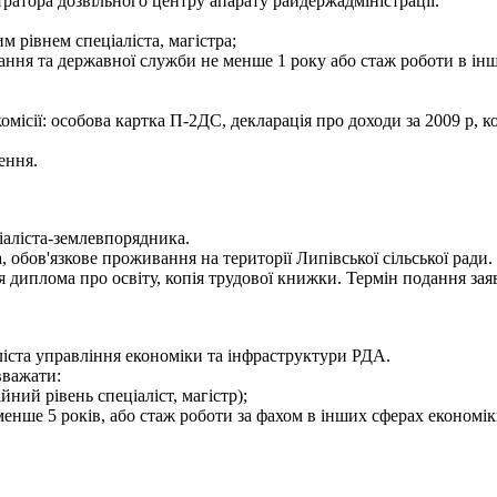
ратора дозвільного центру апарату райдержадміністрації.
м рівнем спеціаліста, магістра;
ання та державної служби не менше 1 року або стаж роботи в ін
ісії: особова картка П-2ДС, декларація про доходи за 2009 р, ко
ення.
іаліста-землевпорядника.
 обов'язкове проживання на території Липівської сільської ради.
я диплома про освіту, копія трудової книжки. Термін подання зая
ліста управління економіки та інфраструктури РДА.
вважати:
йний рівень спеціаліст, магістр);
менше 5 років, або стаж роботи за фахом в інших сферах економік