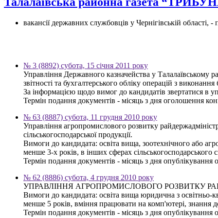
Талалаївська районна газета “ТРИБ
вакансії державних службовців у Чернігівській області, 
№ 3 (8892) субота, 15 січня 2011 року
Управління Державного казначейства у Талалаївському рай
звітності та бухгалтерського обліку операцій з виконання
За інформацією щодо вимог до кандидатів звертатися в у
Термін подання документів - місяць з дня оголошення конк
№ 63 (8887) субота, 11 грудня 2010 року
Управління агропромислового розвитку райдержадміністра
сільськогосподарської продукції.
Вимоги до кандидата: освіта вища, зоотехнічного або агр
менше 3-х років, в інших сферах сільськогосподарського 
Термін подання документів - місяць з дня опублікування 
№ 62 (8886) субота, 4 грудня 2010 року
УПРАВЛІННЯ АГРОПРОМИСЛОВОГО РОЗВИТКУ РАЙДЕРЖАДМІ
Вимоги до кандидата: освіта вища юридична з освітньо-ква
менше 5 років, вміння працювати на комп'ютері, знання 
Термін подання документів - місяць з дня опублікування 