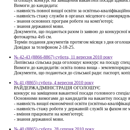
оголошує конкурс на заміщення вакантної посади адмініст
Вимоги до кандидата:
- наявність повної вищої освіти за освітньо-кваліфікаційни
- наявність стажу служби в органах місцевого самоврядув
- знання основних програм роботи на комп'ютері;
- знання державної мови.
Документи, що подаються разом із заявою до конкурсної ком
фотокартка 4х6 см.
Термін подання документів протягом місяця з дня оголош
Довідки за телефоном 2-18-25.
№ 42-43 (8866-8867) субота, 11 вересня 2010 року
Липівська сільська рада оголошує конкурс на посаду спец
Вимоги до кандидатів: освіта повна вища - землевпорядна,
Документи, що подаються до сільської ради: паспорт, копі
№ 41 (8865) субота, 4 вересня 2010 року
РАЙДЕРЖАДМІНІСТРАЦІЯ ОГОЛОШУЄ
конкурс на заміщення вакантної посади головного спеціа
Основними вимогами до кандидатів на вакантну посаду 
- наявність вищої економічної освіти (освітньо-кваліфікаці
- наявність стажу роботи у державній службі за фахом не 
- вміння працювати на комп'ютері;
- знання державної мови.
№ 40 (8865) субота, 28 серпня 2010 року