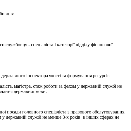
бовців:
службовця - спеціаліста І категорії відділу фінансової
державного інспектора якості та формування ресурсів
ліста, магістра, стаж роботи за фахом у державній службі не
 знання державної мови.
ди головного спеціаліста з правового обслуговування.
м у державній службі не менше 3-х років, в інших сферах не