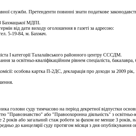
авної служби. Претенденти повинні знати податкове законодавств
28 Бахмацької МДПІ.
ермін від дати виходу оголошення в газеті за адресою:
тел. 5-19-84, м. Бахмач.
іста І категорії Талалаївського районного центру СССДМ.
ння за освітньо-кваліфікаційним рівнем спеціаліста, бакалавра,
ісії: особова картка П-2ДС, декларація про доходи за 2009 рік, к
шення.
ника голови суду тимчасово на період декретної відпустки основ
стю "Правознавство" або "Правоохоронна діяльність" з освітньо-к
 2 років або загальний стаж роботи за фахом не менше 3 років, 
ередньо до канцелярії суду протягом місяця з дня опублікування 