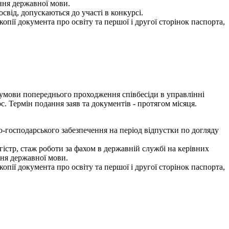
ання державної мови.
свід, допускаються до участі в конкурсі.
опії документа про освіту та першої і другої сторінок паспорта,
а умови попереднього проходження співбесіди в управлінні
с. Термін подання заяв та документів - протягом місяця.
-господарського забезпечення на період відпустки по догляду
істр, стаж роботи за фахом в державній службі на керівних
ння державної мови.
опії документа про освіту та першої і другої сторінок паспорта,