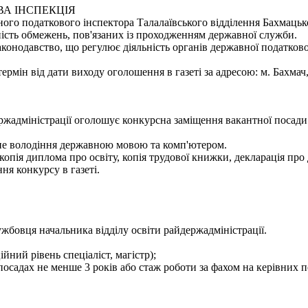
А ІНСПЕКЦІЯ
ого податкового інспектора Талалаївського відділення Бахмацьк
ність обмежень, пов'язаних із проходженням державної служби.
конодавство, що регулює діяльність органів державної податково
мін від дати виходу оголошення в газеті за адресою: м. Бахмач, ву
ержадміністрації оголошує конкурсна заміщення вакантної посади
не володіння державною мовою та комп'ютером.
копія диплома про освіту, копія трудової книжки, декларація про 
я конкурсу в газеті.
жбовця начальника відділу освіти райдержадміністрації.
ійний рівень спеціаліст, магістр);
посадах не менше 3 років або стаж роботи за фахом на керівних п