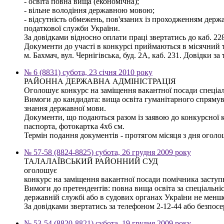
- освіта повна вища (економічна);
- вільне володіння державною мовою;
- відсутність обмежень, пов'язаних із проходженням держ
податкової служби України.
За довідками відносно оплати праці звертатись до каб. 2
Документи до участі в конкурсі приймаються в місячний т
м. Бахмач, вул. Чернігівська, буд. 2А, каб. 231. Довідки за 
№ 6 (8831) субота, 23 січня 2010 року
РАЙОННА ДЕРЖАВНА АДМІНІСТРАЦІЯ
Оголошує конкурс на заміщення вакантної посади спеціал
Вимоги до кандидата: вища освіта гуманітарного спрямува
знання державної мови.
Документи, що подаються разом із заявою до конкурсної ком
паспорта, фотокартка 4х6 см.
Термін подання документів - протягом місяця з дня оголо
№ 57-58 (8824-8825) субота, 26 грудня 2009 року
ТАЛАЛАЇВСЬКИЙ РАЙОННИЙ СУД
оголошує
конкурс на заміщення вакантної посади помічника заступ
Вимоги до претендентів: повна вища освіта за спеціальні
державній службі або в судових органах України не менше
За довідками звертатись за телефоном 2-12-44 або безпос
№ 53-54 (8820-8821) субота, 19 грудня 2009 року