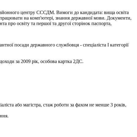
онного центру СССДМ. Вимоги до кандидата: вища освіта
я працювати на комп'ютері, знання державної мови. Документи,
нта про освіту та першої та другої сторінок паспорта,
нтної посади державного службовця - спеціаліста І категорії
доходи за 2009 рік, особова картка 2ДС.
аліста або магістра, стаж роботи за фахом не менше 3 років,
ння.