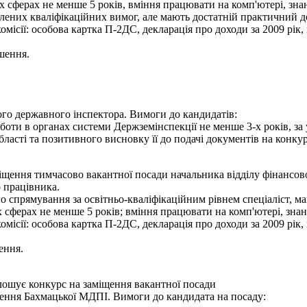
их сферах не менше 5 років, вміння працювати на комп'ютері, зн
лених кваліфікаційних вимог, але мають достатній практичний до
ісії: особова картка П-2ДС, декларація про доходи за 2009 рік, к
шення.
го державного інспектора. Вимоги до кандидатів:
оботи в органах системи Держземінспекції не менше 3-х років, з
ласті та позитивного висновку її до подачі документів на конкур
іщення тимчасово вакантної посади начальника відділу фінансово
 працівника.
 спрямування за освітньо-кваліфікаційним рівнем спеціаліст, маг
х сферах не менше 5 років; вміння працювати на комп'ютері, зна
ісії: особова картка П-2ДС, декларація про доходи за 2009 рік, к
ення.
лошує конкурс на заміщення вакантної посади
лення Бахмацької МДПІ. Вимоги до кандидата на посаду: