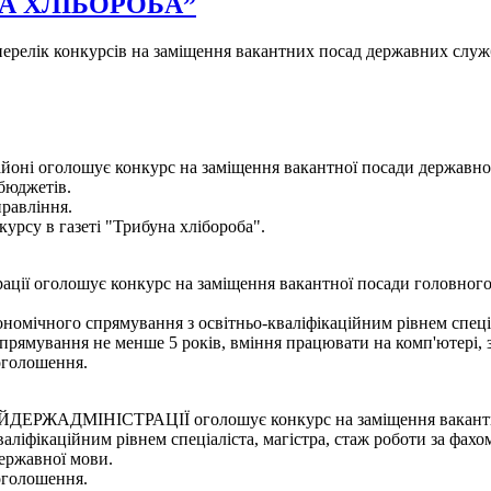
УНА ХЛІБОРОБА”
- перелік конкурсів на заміщення вакантних посад державних служ
оні оголошує конкурс на заміщення вакантної посади державного 
 бюджетів.
правління.
урсу в газеті "Трибуна хлібороба".
ції оголошує конкурс на заміщення вакантної посади головного 
ономічного спрямування з освітньо-кваліфікаційним рівнем спеціа
спрямування не менше 5 років, вміння працювати на комп'ютері,
оголошення.
НІСТРАЦІЇ оголошує конкурс на заміщення вакантної поса
ліфікаційним рівнем спеціаліста, магістра, стаж роботи за фахо
державної мови.
оголошення.