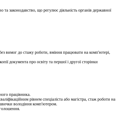
о та законодавство, що регулює діяльність органів державної
 без вимог до стажу роботи, вміння працювати на комп'ютері,
опії документа про освіту та першої і другої сторінки
ного працівника.
валіфікаційним рівнем спеціаліста або магістра, стаж роботи на
навички володіння комп'ютером.
оголошення.