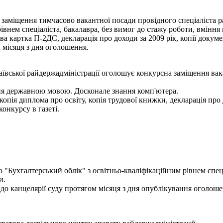
я тимчасово вакантної посади провідного спеціаліста рай
івнем спеціаліста, бакалавра, без вимог до стажу роботи, вмінн
ва картка П-2ДС, декларація про доходи за 2009 рік, копії докуме
 місяця з дня оголошення.
аївської райдержадміністрації оголошує конкурсна заміщення вака
ння державною мовою. Досконале знання комп'ютера.
копія диплома про освіту, копія трудової книжки, декларація про 
онкурсу в газеті.
 "Бухгалтерський облік" з освітньо-кваліфікаційним рівнем спеці
и.
о до канцелярії суду протягом місяця з дня опублікування оголоше