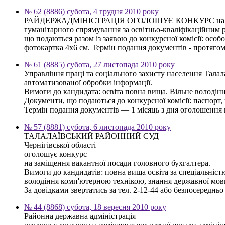
№ 62 (8886) субота, 4 грудня 2010 року
РАЙДЕРЖАДМІНІСТРАЦІЯ ОГОЛОШУЄ КОНКУРС на заміщенн
гуманітарного спрямування за освітньо-кваліфікаційним р
що подаються разом із заявою до конкурсної комісії: особо
фотокартка 4х6 см. Термін подання документів - протягом
№ 61 (8885) субота, 27 листопада 2010 року
Управління праці та соціального захисту населення Талал
автоматизованої обробки інформації.
Вимоги до кандидата: освіта повна вища. Вільне володі
Документи, що подаються до конкурсної комісії: паспорт, 
Термін подання документів — 1 місяць з дня оголошення к
№ 57 (8881) субота, 6 листопада 2010 року
ТАЛАЛАЇВСЬКИЙ РАЙОННИЙ СУД
Чернігівської області
оголошує конкурс
на заміщення вакантної посади головного бухгалтера.
Вимоги до кандидатів: повна вища освіта за спеціальністю
володіння комп'ютерною технікою, знання державної мов
За довідками звертатись за тел. 2-12-44 або безпосереднь
№ 44 (8868) субота, 18 вересня 2010 року
Районна державна адміністрація