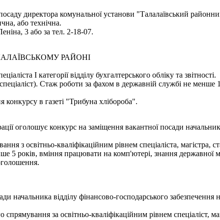
 посаду директора комунальної установи "Талалаївський районний
чна, або технічна.
еніна, 3 або за тел. 2-18-07.
ЛАЛАЇВСЬКОМУ РАЙОНІ
іаліста І категорії відділу бухгалтерського обліку та звітності.
 спеціаліст). Стаж роботи за фахом в державній службі не менше 
я конкурсу в газеті "Трибуна хлібороба".
ції оголошує конкурс на заміщення вакантної посади начальника
ння з освітньо-кваліфікаційним рівнем спеціаліста, магістра, ст
ше 5 років, вміння працювати на комп'ютері, знання державної 
оголошення.
ди начальника відділу фінансово-господарського забезпечення н
 спрямування за освітньо-кваліфікаційним рівнем спеціаліст, маг