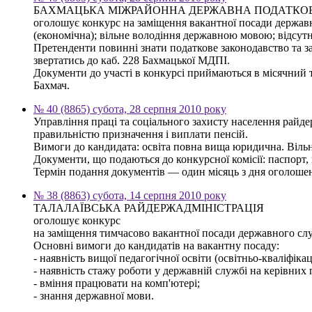
БАХМАЦЬКА МІЖРАЙОННА ДЕРЖАВНА ПОДАТКОВ
оголошує конкурс на заміщення вакантної посади державн
(економічна); вільне володіння державною мовою; відсут
Претенденти повинні знати податкове законодавство та за
звертатись до каб. 228 Бахмацької МДПІ.
Документи до участі в конкурсі приймаються в місячний тер
Бахмач.
№ 40 (8865) субота, 28 серпня 2010 року
Управління праці та соціального захисту населення райд
правильністю призначення і виплати пенсій.
Вимоги до кандидата: освіта повна вища юридична. Віль
Документи, що подаються до конкурсної комісії: паспорт, 
Термін подання документів — один місяць з дня оголошенн
№ 38 (8863) субота, 14 серпня 2010 року
ТАЛАЛАЇВСЬКА РАЙДЕРЖАДМІНІСТРАЦІЯ
оголошує конкурс
на заміщення тимчасово вакантної посади державного слу
Основні вимоги до кандидатів на вакантну посаду:
- наявність вищої педагогічної освіти (освітньо-кваліфікац
- наявність стажу роботи у державній службі на керівних 
- вміння працювати на комп'ютері;
- знання державної мови.