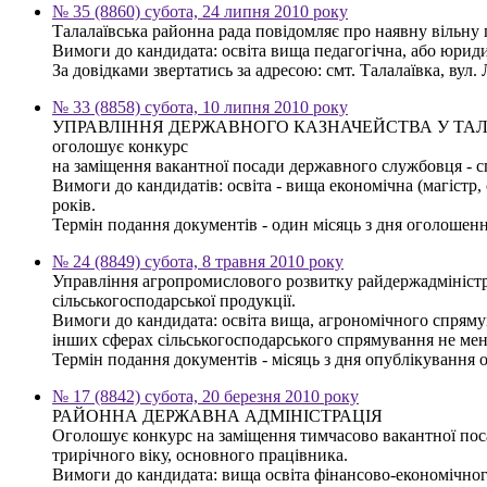
№ 35 (8860) субота, 24 липня 2010 року
Талалаївська районна рада повідомляє про наявну вільну
Вимоги до кандидата: освіта вища педагогічна, або юриди
За довідками звертатись за адресою: смт. Талалаївка, вул. Л
№ 33 (8858) субота, 10 липня 2010 року
УПРАВЛІННЯ ДЕРЖАВНОГО КАЗНАЧЕЙСТВА У ТА
оголошує конкурс
на заміщення вакантної посади державного службовця - спец
Вимоги до кандидатів: освіта - вища економічна (магістр,
років.
Термін подання документів - один місяць з дня оголошенн
№ 24 (8849) субота, 8 травня 2010 року
Управління агропромислового розвитку райдержадміністра
сільськогосподарської продукції.
Вимоги до кандидата: освіта вища, агрономічного спрямува
інших сферах сільськогосподарського спрямування не мен
Термін подання документів - місяць з дня опублікування 
№ 17 (8842) субота, 20 березня 2010 року
РАЙОННА ДЕРЖАВНА АДМІНІСТРАЦІЯ
Оголошує конкурс на заміщення тимчасово вакантної поса
трирічного віку, основного працівника.
Вимоги до кандидата: вища освіта фінансово-економічного