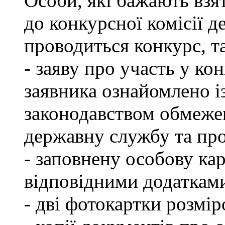
Особи, які бажають взя
до конкурсної комісії д
проводиться конкурс, т
- заяву про участь у кон
заявника ознайомлено і
законодавством обмеже
державну службу та пр
- заповнену особову ка
відповідними додаткам
- дві фотокартки розмір