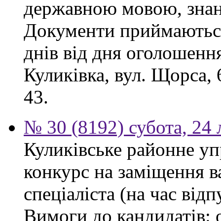
державною мовою, знан
Документи приймаються
днів від дня оголошення
Куликівка, вул. Щорса, 
43.
№ 30 (8192) субота, 24
Куликівське районне уп
конкурс на заміщення в
спеціаліста (на час від
Вимоги до кандидатів: