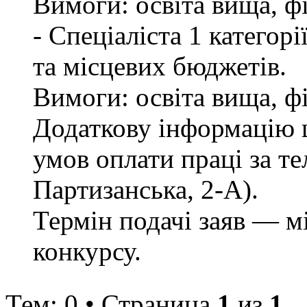
Вимоги: освіта вища, ф
- Спеціаліста 1 категор
та місцевих бюджетів.
Вимоги: освіта вища, ф
Додаткову інформацію щ
умов оплати праці за те
Партизанська, 2-А).
Термін подачі заяв — м
конкурсу.
Тем: 0 • Страница
1
из
1