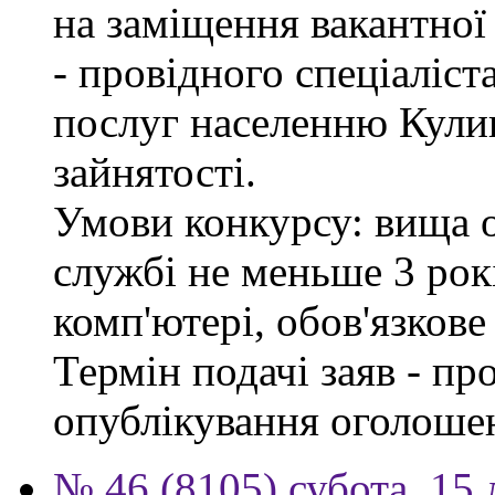
на заміщення вакантно
- провідного спеціаліст
послуг населенню Кули
зайнятості.
Умови конкурсу: вища о
службі не меньше 3 рок
комп'ютері, обов'язков
Термін подачі заяв - пр
опублікування оголоше
№ 46 (8105) субота, 15