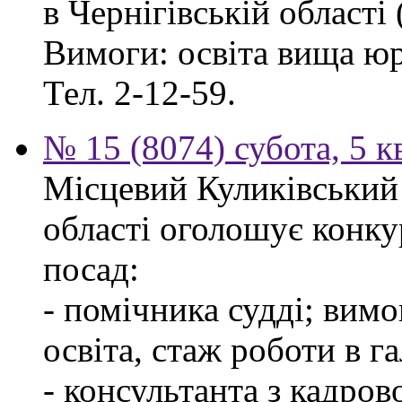
в Чернігівській області 
Вимоги: освіта вища ю
Тел. 2-12-59.
№ 15 (8074) субота, 5 к
Місцевий Куликівський 
області оголошує конку
посад:
- помічника судді; вим
освіта, стаж роботи в г
- консультанта з кадров