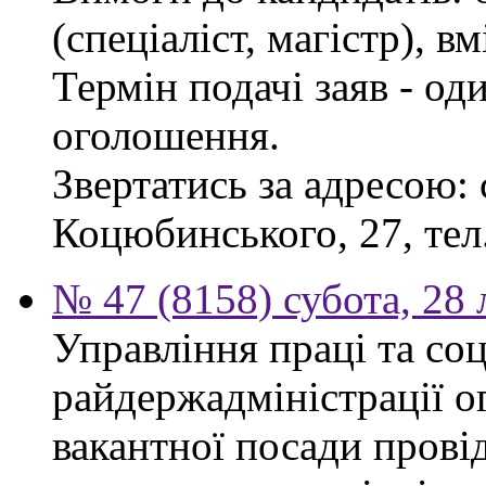
(спеціаліст, магістр), 
Термін подачі заяв - од
оголошення.
Звертатись за адресою: 
Коцюбинського, 27, тел.
№ 47 (8158) субота, 28
Управління праці та со
райдержадміністрації о
вакантної посади прові