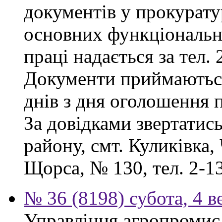
документів у прокурату
основних функціональни
праці надається за тел. 
Документи приймаютьс
днів з дня оголошення 
За довідками звертатис
району, смт. Куликівка, 
Щорса, № 130, тел. 2-13
№ 36 (8198) субота, 4 в
Управління агропромисл