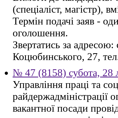
(спеціаліст, магістр), 
Термін подачі заяв - од
оголошення.
Звертатись за адресою: 
Коцюбинського, 27, тел.
№ 47 (8158) субота, 28
Управління праці та со
райдержадміністрації о
вакантної посади прові