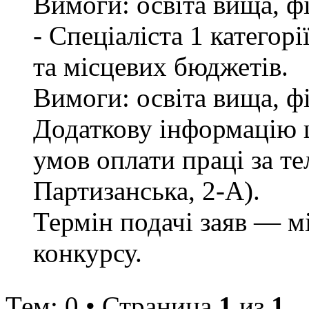
Вимоги: освіта вища, ф
- Спеціаліста 1 категор
та місцевих бюджетів.
Вимоги: освіта вища, ф
Додаткову інформацію щ
умов оплати праці за те
Партизанська, 2-А).
Термін подачі заяв — м
конкурсу.
Тем: 0 • Страница
1
из
1