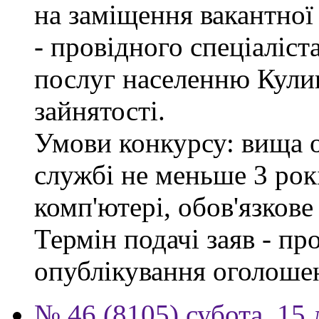
на заміщення вакантно
- провідного спеціаліст
послуг населенню Кули
зайнятості.
Умови конкурсу: вища о
службі не меньше 3 рок
комп'ютері, обов'язков
Термін подачі заяв - пр
опублікування оголоше
№ 46 (8105) субота, 15