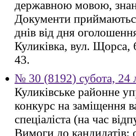
державною мовою, знан
Документи приймаються
днів від дня оголошення
Куликівка, вул. Щорса, 
43.
№ 30 (8192) субота, 24
Куликівське районне уп
конкурс на заміщення в
спеціаліста (на час від
Вимоги до кандидатів: