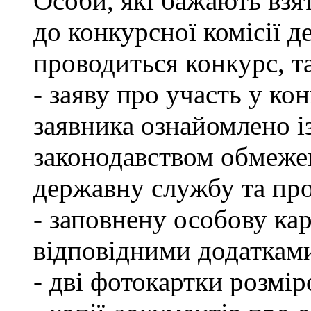
Особи, які бажають взя
до конкурсної комісії д
проводиться конкурс, т
- заяву про участь у кон
заявника ознайомлено і
законодавством обмеже
державну службу та пр
- заповнену особову ка
відповідними додаткам
- дві фотокартки розмір