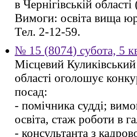
в Чернігівській області 
Вимоги: освіта вища ю
Тел. 2-12-59.
№ 15 (8074) субота, 5 к
Місцевий Куликівський 
області оголошує конку
посад:
- помічника судді; вим
освіта, стаж роботи в г
- консультанта з кадров