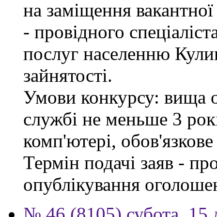
на заміщення вакантно
- провідного спеціаліст
послуг населенню Кули
зайнятості.
Умови конкурсу: вища о
службі не меньше 3 рок
комп'ютері, обов'язков
Термін подачі заяв - пр
опублікування оголоше
№ 46 (8105) субота, 15