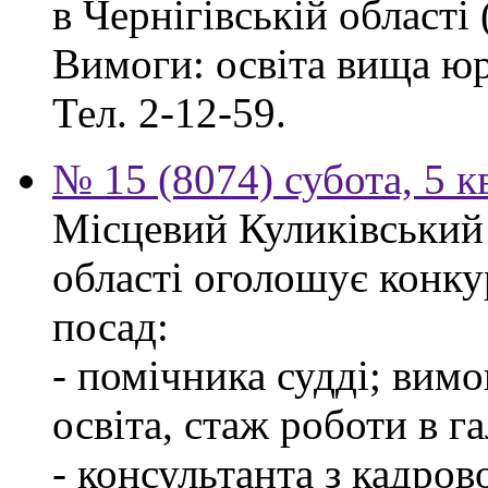
в Чернігівській області 
Вимоги: освіта вища ю
Тел. 2-12-59.
№ 15 (8074) субота, 5 к
Місцевий Куликівський 
області оголошує конку
посад:
- помічника судді; вим
освіта, стаж роботи в г
- консультанта з кадров