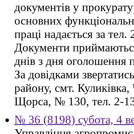
документів у прокурату
основних функціональни
праці надається за тел. 
Документи приймаютьс
днів з дня оголошення 
За довідками звертатис
району, смт. Куликівка, 
Щорса, № 130, тел. 2-13
№ 36 (8198) субота, 4 в
Управління агропромисл