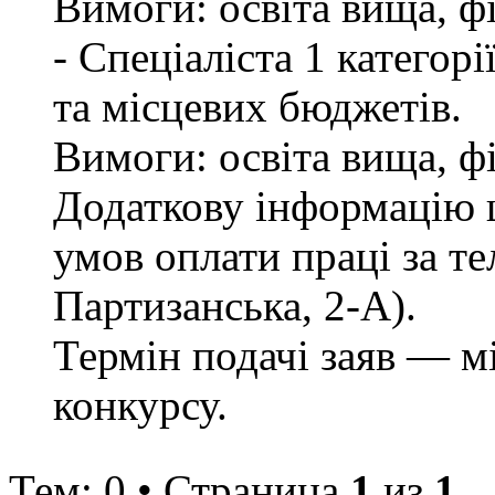
Вимоги: освіта вища, ф
- Спеціаліста 1 категор
та місцевих бюджетів.
Вимоги: освіта вища, ф
Додаткову інформацію щ
умов оплати праці за те
Партизанська, 2-А).
Термін подачі заяв — м
конкурсу.
Тем: 0 • Страница
1
из
1