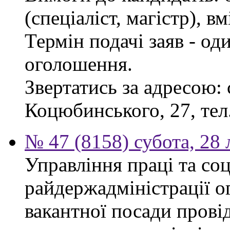
(спеціаліст, магістр), 
Термін подачі заяв - од
оголошення.
Звертатись за адресою: 
Коцюбинського, 27, тел.
№ 47 (8158) субота, 28
Управління праці та со
райдержадміністрації о
вакантної посади прові