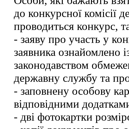
Особи, які бажають взя
до конкурсної комісії д
проводиться конкурс, т
- заяву про участь у кон
заявника ознайомлено і
законодавством обмеже
державну службу та пр
- заповнену особову ка
відповідними додаткам
- дві фотокартки розмір