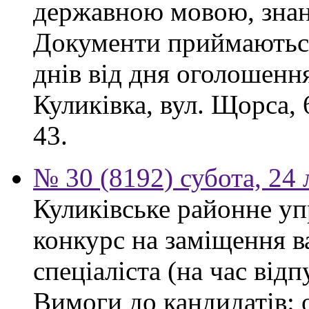
державною мовою, знан
Документи приймаються
днів від дня оголошення
Куликівка, вул. Щорса, 
43.
№ 30 (8192) субота, 24
Куликівське районне уп
конкурс на заміщення в
спеціаліста (на час від
Вимоги до кандидатів: