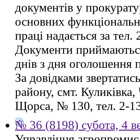
документів у прокурату
основних функціональни
праці надається за тел. 
Документи приймаютьс
днів з дня оголошення 
За довідками звертатис
району, смт. Куликівка, 
Щорса, № 130, тел. 2-13
№ 36 (8198) субота, 4 в
Управління агропромисл