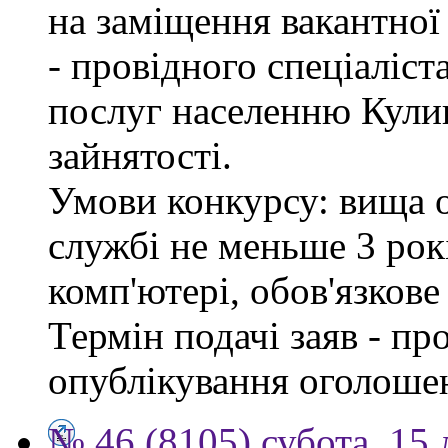
на заміщення вакантно
- провідного спеціаліст
послуг населенню Кули
зайнятості.
Умови конкурсу: вища о
службі не меньше 3 рок
комп'ютері, обов'язков
Термін подачі заяв - пр
опублікування оголоше
№ 46 (8105) субота, 15