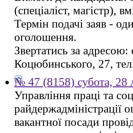
(спеціаліст, магістр), 
Термін подачі заяв - од
оголошення.
Звертатись за адресою: 
Коцюбинського, 27, тел.
№ 47 (8158) субота, 28
Управління праці та со
райдержадміністрації о
вакантної посади прові