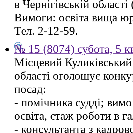
в Чернігівській області 
Вимоги: освіта вища ю
Тел. 2-12-59.
№ 15 (8074) субота, 5 к
Місцевий Куликівський 
області оголошує конку
посад:
- помічника судді; вим
освіта, стаж роботи в г
- консультанта з кадров