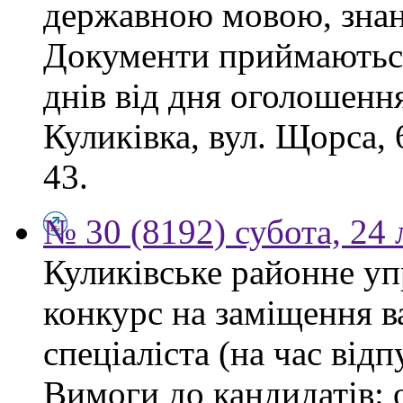
державною мовою, знан
Документи приймаються
днів від дня оголошення
Куликівка, вул. Щорса, 
43.
№ 30 (8192) субота, 24
Куликівське районне уп
конкурс на заміщення в
спеціаліста (на час від
Вимоги до кандидатів: