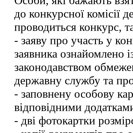
Особи, які бажають взя
до конкурсної комісії д
проводиться конкурс, т
- заяву про участь у кон
заявника ознайомлено і
законодавством обмеже
державну службу та пр
- заповнену особову ка
відповідними додаткам
- дві фотокартки розмір