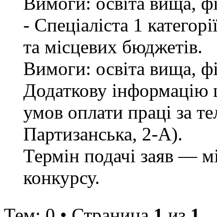
Вимоги: освіта вища, ф
- Спеціаліста 1 категор
та місцевих бюджетів.
Вимоги: освіта вища, ф
Додаткову інформацію щ
умов оплати праці за те
Партизанська, 2-А).
Термін подачі заяв — м
конкурсу.
Тем: 0 • Страница
1
из
1