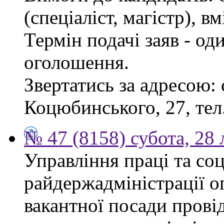
(спеціаліст, магістр), 
Термін подачі заяв - од
оголошення.
Звертатись за адресою: 
Коцюбинського, 27, тел.
№ 47 (8158) субота, 28
Управління праці та со
райдержадміністрації о
вакантної посади прові