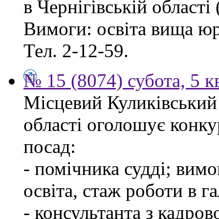
в Чернігівській області 
Вимоги: освіта вища ю
Тел. 2-12-59.
№ 15 (8074) субота, 5 к
Місцевий Куликівський 
області оголошує конку
посад:
- помічника судді; вим
освіта, стаж роботи в г
- консультанта з кадров