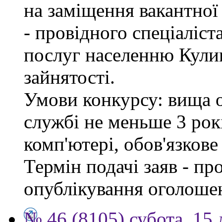
на заміщення вакантно
- провідного спеціаліст
послуг населенню Кули
зайнятості.
Умови конкурсу: вища о
службі не меньше 3 рок
комп'ютері, обов'язков
Термін подачі заяв - пр
опублікування оголоше
№ 46 (8105) субота, 15