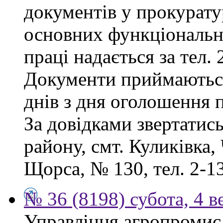
документів у прокурату
основних функціональни
праці надається за тел. 
Документи приймаютьс
днів з дня оголошення 
За довідками звертатис
району, смт. Куликівка, 
Щорса, № 130, тел. 2-13
№ 36 (8198) субота, 4 в
Управління агропромисл