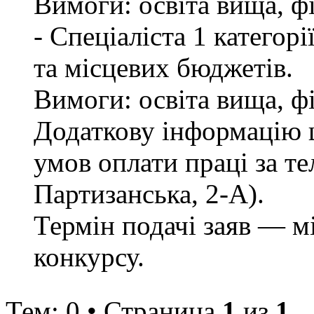
Вимоги: освіта вища, ф
- Спеціаліста 1 категор
та місцевих бюджетів.
Вимоги: освіта вища, ф
Додаткову інформацію щ
умов оплати праці за те
Партизанська, 2-А).
Термін подачі заяв — м
конкурсу.
Тем: 0 • Страница
1
из
1