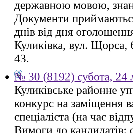
державною мовою, знан
Документи приймаються
днів від дня оголошення
Куликівка, вул. Щорса, 
43.
№ 30 (8192) субота, 24
Куликівське районне уп
конкурс на заміщення в
спеціаліста (на час від
Вимоги до кандидатів: