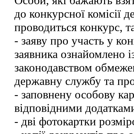
Особи, які бажають взя
до конкурсної комісії д
проводиться конкурс, т
- заяву про участь у кон
заявника ознайомлено і
законодавством обмеже
державну службу та пр
- заповнену особову ка
відповідними додаткам
- дві фотокартки розмір