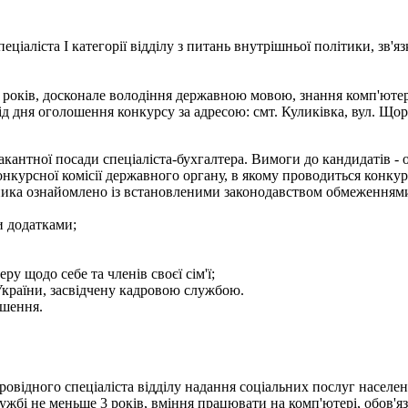
ціаліста І категорії відділу з питань внутрішньої політики, зв'я
х років, досконале володіння державною мовою, знання комп'ютер
дня оголошення конкурсу за адресою: смт. Куликівка, вул. Щорса
кантної посади спеціаліста-бухгалтера. Вимоги до кандидатів - ос
онкурсної комісії державного органу, в якому проводиться конкур
 заявника ознайомлено із встановленими законодавством обмеженн
и додатками;
ру щодо себе та членів своєї сім'ї;
України, засвідчену кадровою службою.
ошення.
ровідного спеціаліста відділу надання соціальних послуг населе
ужбі не меньше 3 років, вміння працювати на комп'ютері, обов'я