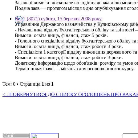
Загальні вимоги: досконале володіння державною мовою 
Подача заяв — протягом місяця з дня опублікування оголош
№ 12 (8071) субота, 15 березня 2008 року
Управління Держаного казначейства у Куликівському рай
- Начальника відділу бухгалтерського обліку та звітності
Вимоги: освіта вища, фінанси, стаж 5 років.
- Головного спеціаліста відділу бухгалтерського обліку та
Вимоги: освіта вища, фінанси, стаж роботи 3 роки.
- Спеціаліста 1 категорії відділу виконання державного т
Вимоги: освіта вища, фінанси, стаж роботи 3 роки.
Додаткову інформацію щодо обов'язків, розміру та умов оп
Термін подачі заяв — місяць з дня оголошення конкурсу.
Тем: 0 • Страница
1
из
1
< - ПОВЕРНУТИСЯ ДО СПИСКУ ОГОЛОШЕНЬ ПРО ВАКАНС