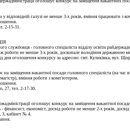
ержадміністрації оголошує конкурс на заміщення вакантних пос
и у відповідній галузі не менше 3-х років, вміння працювати з к
олошення.
л. 2-15-31.
ЦІЯ
о службовця - головного спеціаліста відділу освіти райдержадмі
таж роботи не менше 3-х років, досконале володіння державною м
дня оголошення конкурсу за адресою: смт. Куликівка, вул. Щорса
 на заміщення вакантної посади головного спеціаліста (на час в
магістр), вміння роботи з комп'ютером.
олошення.
 27, тел. 2-17-30.
ржадміністрації оголошує конкурс на заміщення вакантної посади
 - фінансист, економіст, досвід роботи не менше 2-х років, досві
 3, кабінет № 4.
ання.