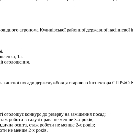
відного агронома Куликівської районної державної насінневої і
і.
оленка, 1а.
ії оголошення.
акантної посади держслужбовця старшого інспектора СГІРФО Ку
і оголошує конкурс до резерву на заміщення посад:
таж роботи в галузі права не менше 3-х років;
дична освіта, стаж роботи не менше 2-х років;
оти не менше 2-х років.