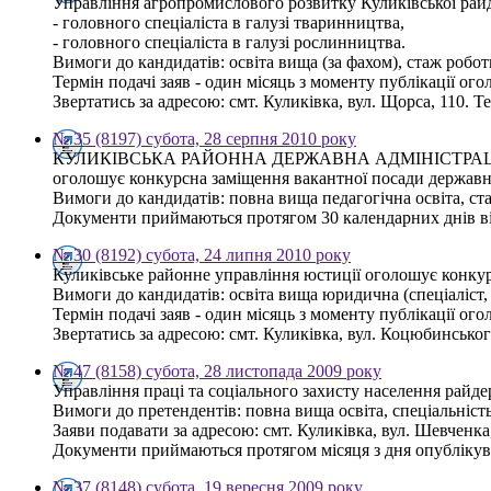
Управління агропромислового розвитку Куликівської райд
- головного спеціаліста в галузі тваринництва,
- головного спеціаліста в галузі рослинництва.
Вимоги до кандидатів: освіта вища (за фахом), стаж робот
Термін подачі заяв - один місяць з моменту публікації ог
Звертатись за адресою: смт. Куликівка, вул. Щорса, 110. Те
№ 35 (8197) субота, 28 серпня 2010 року
КУЛИКІВСЬКА РАЙОННА ДЕРЖАВНА АДМІНІСТРА
оголошує конкурсна заміщення вакантної посади державног
Вимоги до кандидатів: повна вища педагогічна освіта, с
Документи приймаються протягом 30 календарних днів від 
№ 30 (8192) субота, 24 липня 2010 року
Куликівське районне управління юстиції оголошує конкурс
Вимоги до кандидатів: освіта вища юридична (спеціаліст, 
Термін подачі заяв - один місяць з моменту публікації ог
Звертатись за адресою: смт. Куликівка, вул. Коцюбинського,
№ 47 (8158) субота, 28 листопада 2009 року
Управління праці та соціального захисту населення райде
Вимоги до претендентів: повна вища освіта, спеціальність
Заяви подавати за адресою: смт. Куликівка, вул. Шевченка,
Документи приймаються протягом місяця з дня опублікув
№ 37 (8148) субота, 19 вересня 2009 року