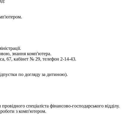
ад:
омп'ютером.
ністрації.
овою, знання комп'ютера.
, 67, кабінет № 29, телефон 2-14-43.
ідпустки по догляду за дитиною).
 провідного спеціаліста фінансово-господарського відділу.
д роботи з комп'ютером.