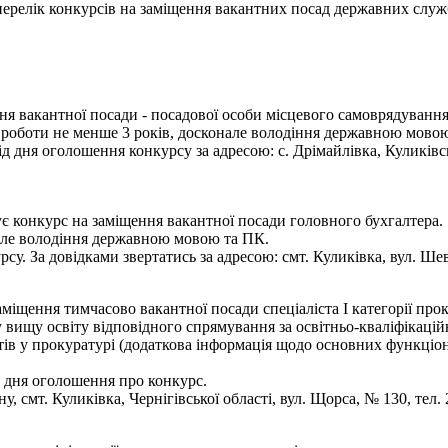
- перелік конкурсів на заміщення вакантних посад державних служ
я вакантної посади - посадової особи місцевого самоврядування -
ж роботи не менше 3 років, досконале володіння державною мово
дня оголошення конкурсу за адресою: с. Дрімайлівка, Куликівсько
є конкурс на заміщення вакантної посади головного бухгалтера.
нале володіння державною мовою та ПК.
су. За довідками звертатись за адресою: смт. Куликівка, вул. Шев
аміщення тимчасово вакантної посади спеціаліста І категорії про
 вищу освіту відповідного спрямування за освітньо-кваліфікаційн
в у прокуратурі (додаткова інформація щодо основних функціональ
 дня оголошення про конкурс.
 смт. Куликівка, Чернігівської області, вул. Щорса, № 130, тел. 2