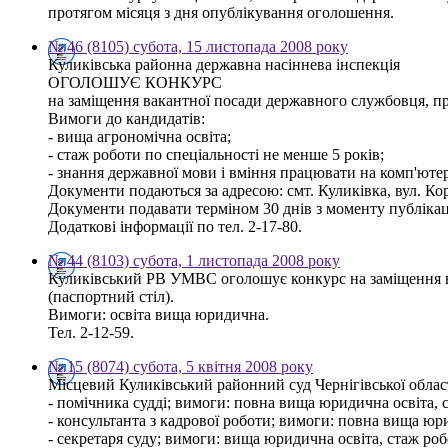
протягом місяця з дня опублікування оголошення.
№ 46 (8105) субота, 15 листопада 2008 року
Куликівська районна державна насіннева інспекція
ОГОЛОШУЄ КОНКУРС
на заміщення вакантної посади державного службовця, про
Вимоги до кандидатів:
- вища агрономічна освіта;
- стаж роботи по спеціальності не менше 5 років;
- знання державної мови і вміння працювати на комп'ютер
Документи подаються за адресою: смт. Куликівка, вул. Кор
Документи подавати терміном 30 днів з моменту публікац
Додаткові інформації по тел. 2-17-80.
№ 44 (8103) субота, 1 листопада 2008 року
Куликівський РВ УМВС оголошує конкурс на заміщення в
(паспортний стіл).
Вимоги: освіта вища юридична.
Тел. 2-12-59.
№ 15 (8074) субота, 5 квітня 2008 року
Місцевий Куликівський районний суд Чернігівської област
- помічника судді; вимоги: повна вища юридична освіта, с
- консультанта з кадрової роботи; вимоги: повна вища юри
- секретаря суду; вимоги: вища юридична освіта, стаж роб