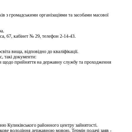
зків з громадськими організаціями та засобами масової
а.
, 67, кабінет № 29, телефон 2-14-43.
віта вища, відповідно до кваліфікації.
с, такі документи:
ями щодо прийняття на державну службу та проходження
нню Куликівського районного центру зайнятості.
зкове володіння державною мовою. Термін подачі заяв -