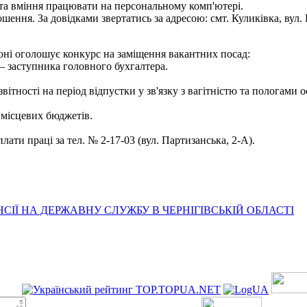
та вміння працювати на персональному комп'ютері.
ення. За довідками звертатись за адресою: смт. Куликівка, вул. Ш
оні оголошує конкурс на заміщення вакантних посад:
 — заступника головного бухгалтера.
 звітності на період відпустки у зв'язку з вагітністю та пологами
а місцевих бюджетів.
лати праці за тел. № 2-17-03 (вул. Партизанська, 2-А).
ІЇ НА ДЕРЖАВНУ СЛУЖБУ В ЧЕРНІГІВСЬКІЙ ОБЛАСТІ