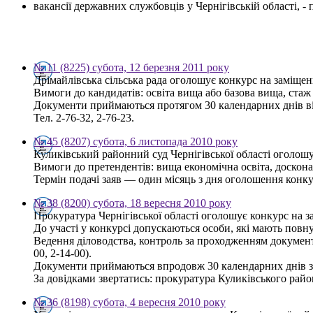
вакансії державних службовців у Чернігівській області, 
№ 11 (8225) субота, 12 березня 2011 року
Дрімайлівська сільська рада оголошує конкурс на заміщенн
Вимоги до кандидатів: освіта вища або базова вища, ста
Документи приймаються протягом 30 календарних днів від 
Тел. 2-76-32, 2-76-23.
№ 45 (8207) субота, 6 листопада 2010 року
Куликівський районний суд Чернігівської області оголошу
Вимоги до претендентів: вища економічна освіта, доско
Термін подачі заяв — один місяць з дня оголошення конкур
№ 38 (8200) субота, 18 вересня 2010 року
Прокуратура Чернігівської області оголошує конкурс на з
До участі у конкурсі допускаються особи, які мають повну
Ведення діловодства, контроль за проходженням документі
00, 2-14-00).
Документи приймаються впродовж 30 календарних днів з
За довідками звертатись: прокуратура Куликівського району,
№ 36 (8198) субота, 4 вересня 2010 року