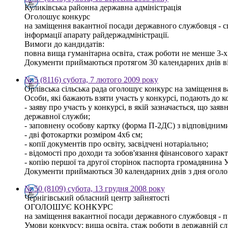
Куликівська районна державна адміністрація
Оголошує конкурс
на заміщення вакантної посади державного службовця - спе
інформації апарату райдержадміністрації.
Вимоги до кандидатів:
повна вища гуманітарна освіта, стаж роботи не менше 3-
Документи приймаються протягом 30 календарних днів від 
№ 5 (8116) субота, 7 лютого 2009 року
Орлівська сільська рада оголошує конкурс на заміщення ва
Особи, які бажають взяти участь у конкурсі, подають до к
- заяву про участь у конкурсі, в якій зазначається, що
державної служби;
- заповнену особову картку (форма П-2ДС) з відповідним
- дві фотокартки розміром 4х6 см;
- копії документів про освіту, засвідчені нотаріально;
- відомості про доходи та зобов'язання фінансового характе
- копію першої та другої сторінок паспорта громадянина 
Документи приймаються 30 календарних днів з дня огол
№ 50 (8109) субота, 13 грудня 2008 року
Чернігівський обласний центр зайнятості
ОГОЛОШУЄ КОНКУРС
на заміщення вакантної посади державного службовця - п
Умови конкурсу: вища освіта, стаж роботи в державній сл