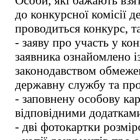
Особи, які бажають взя
до конкурсної комісії д
проводиться конкурс, т
- заяву про участь у кон
заявника ознайомлено і
законодавством обмеже
державну службу та пр
- заповнену особову ка
відповідними додаткам
- дві фотокартки розмір