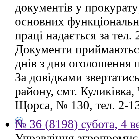
документів у прокурату
основних функціональни
праці надається за тел. 
Документи приймаютьс
днів з дня оголошення 
За довідками звертатис
району, смт. Куликівка, 
Щорса, № 130, тел. 2-13
№ 36 (8198) субота, 4 в
Управління агропромисл