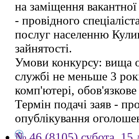
на заміщення вакантно
- провідного спеціаліст
послуг населенню Кули
зайнятості.
Умови конкурсу: вища о
службі не меньше 3 рок
комп'ютері, обов'язков
Термін подачі заяв - пр
опублікування оголоше
№ 46 (8105) субота, 15