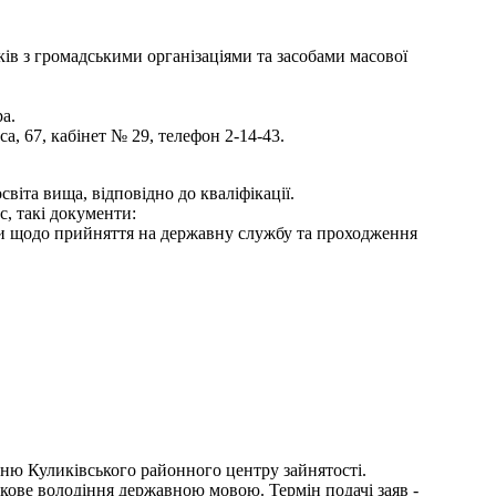
зків з громадськими організаціями та засобами масової
а.
, 67, кабінет № 29, телефон 2-14-43.
віта вища, відповідно до кваліфікації.
с, такі документи:
ями щодо прийняття на державну службу та проходження
нню Куликівського районного центру зайнятості.
зкове володіння державною мовою. Термін подачі заяв -