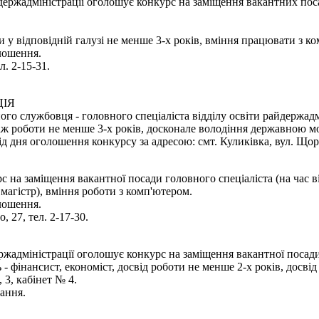
ержадміністрації оголошує конкурс на заміщення вакантних пос
и у відповідній галузі не менше 3-х років, вміння працювати з к
олошення.
л. 2-15-31.
ЦІЯ
о службовця - головного спеціаліста відділу освіти райдержадмі
таж роботи не менше 3-х років, досконале володіння державною м
дня оголошення конкурсу за адресою: смт. Куликівка, вул. Щорса
 на заміщення вакантної посади головного спеціаліста (на час в
магістр), вміння роботи з комп'ютером.
олошення.
 27, тел. 2-17-30.
ржадміністрації оголошує конкурс на заміщення вакантної посади
 - фінансист, економіст, досвід роботи не менше 2-х років, досві
 3, кабінет № 4.
ання.