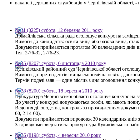
вакансії державних службовців у Чернігівській області, 
№ 11 (8225) субота, 12 березня 2011 року
Дрімайлівська сільська рада оголошує конкурс на заміщенн
Вимоги до кандидатів: освіта вища або базова вища, ста
Документи приймаються протягом 30 календарних днів від 
Тел. 2-76-32, 2-76-23.
№ 45 (8207) субота, 6 листопада 2010 року
Куликівський районний суд Чернігівської області оголошу
Вимоги до претендентів: вища економічна освіта, доско
Термін подачі заяв — один місяць з дня оголошення конкур
№ 38 (8200) субота, 18 вересня 2010 року
Прокуратура Чернігівської області оголошує конкурс на з
До участі у конкурсі допускаються особи, які мають повну
Ведення діловодства, контроль за проходженням документі
00, 2-14-00).
Документи приймаються впродовж 30 календарних днів з
За довідками звертатись: прокуратура Куликівського району,
№ 36 (8198) субота, 4 вересня 2010 року