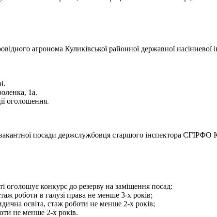
відного агронома Куликівської районної державної насінневої і
і.
оленка, 1а.
ії оголошення.
акантної посади держслужбовця старшого інспектора СГІРФО Ку
і оголошує конкурс до резерву на заміщення посад:
таж роботи в галузі права не менше 3-х років;
дична освіта, стаж роботи не менше 2-х років;
оти не менше 2-х років.