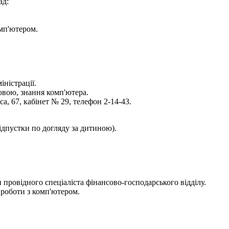
ад:
омп'ютером.
ністрації.
овою, знання комп'ютера.
, 67, кабінет № 29, телефон 2-14-43.
ідпустки по догляду за дитиною).
 провідного спеціаліста фінансово-господарського відділу.
д роботи з комп'ютером.