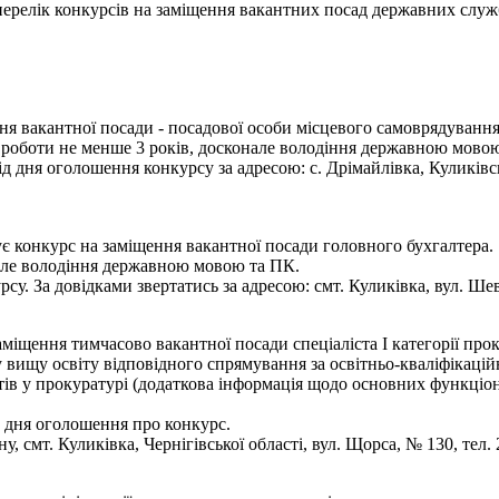
- перелік конкурсів на заміщення вакантних посад державних служ
я вакантної посади - посадової особи місцевого самоврядування -
ж роботи не менше 3 років, досконале володіння державною мово
дня оголошення конкурсу за адресою: с. Дрімайлівка, Куликівсько
є конкурс на заміщення вакантної посади головного бухгалтера.
нале володіння державною мовою та ПК.
су. За довідками звертатись за адресою: смт. Куликівка, вул. Шев
аміщення тимчасово вакантної посади спеціаліста І категорії про
 вищу освіту відповідного спрямування за освітньо-кваліфікаційн
в у прокуратурі (додаткова інформація щодо основних функціональ
 дня оголошення про конкурс.
 смт. Куликівка, Чернігівської області, вул. Щорса, № 130, тел. 2