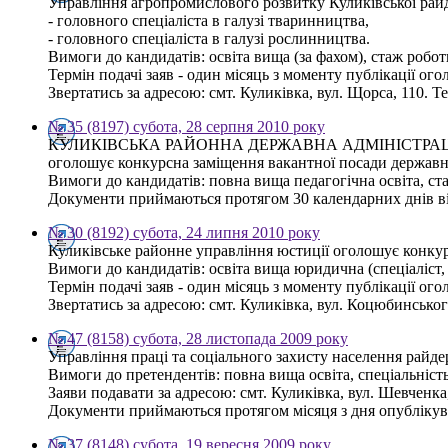
Управління агропромислового розвитку Куликівської райд
- головного спеціаліста в галузі тваринництва,
- головного спеціаліста в галузі рослинництва.
Вимоги до кандидатів: освіта вища (за фахом), стаж робот
Термін подачі заяв - один місяць з моменту публікації ог
Звертатись за адресою: смт. Куликівка, вул. Щорса, 110. Те
№ 35 (8197) субота, 28 серпня 2010 року
КУЛИКІВСЬКА РАЙОННА ДЕРЖАВНА АДМІНІСТРА
оголошує конкурсна заміщення вакантної посади державног
Вимоги до кандидатів: повна вища педагогічна освіта, с
Документи приймаються протягом 30 календарних днів від 
№ 30 (8192) субота, 24 липня 2010 року
Куликівське районне управління юстиції оголошує конкурс
Вимоги до кандидатів: освіта вища юридична (спеціаліст, 
Термін подачі заяв - один місяць з моменту публікації ог
Звертатись за адресою: смт. Куликівка, вул. Коцюбинського,
№ 47 (8158) субота, 28 листопада 2009 року
Управління праці та соціального захисту населення райде
Вимоги до претендентів: повна вища освіта, спеціальність
Заяви подавати за адресою: смт. Куликівка, вул. Шевченка,
Документи приймаються протягом місяця з дня опублікув
№ 37 (8148) субота, 19 вересня 2009 року