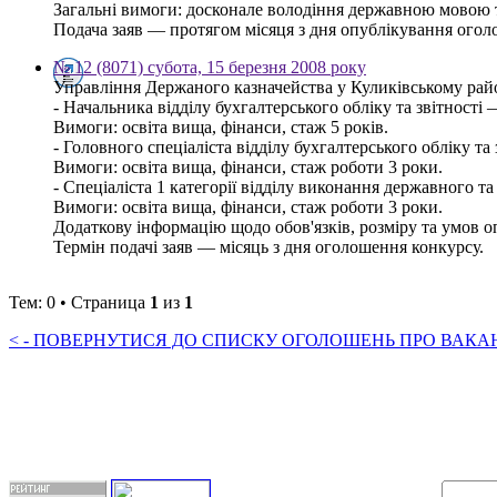
Загальні вимоги: досконале володіння державною мовою 
Подача заяв — протягом місяця з дня опублікування оголош
№ 12 (8071) субота, 15 березня 2008 року
Управління Держаного казначейства у Куликівському рай
- Начальника відділу бухгалтерського обліку та звітності
Вимоги: освіта вища, фінанси, стаж 5 років.
- Головного спеціаліста відділу бухгалтерського обліку та
Вимоги: освіта вища, фінанси, стаж роботи 3 роки.
- Спеціаліста 1 категорії відділу виконання державного т
Вимоги: освіта вища, фінанси, стаж роботи 3 роки.
Додаткову інформацію щодо обов'язків, розміру та умов оп
Термін подачі заяв — місяць з дня оголошення конкурсу.
Тем: 0 • Страница
1
из
1
< - ПОВЕРНУТИСЯ ДО СПИСКУ ОГОЛОШЕНЬ ПРО ВАКАНС