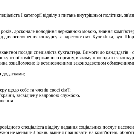
ціаліста І категорії відділу з питань внутрішньої політики, зв'я
х років, досконале володіння державною мовою, знання комп'ютер
дня оголошення конкурсу за адресою: смт. Куликівка, вул. Щорса
кантної посади спеціаліста-бухгалтера. Вимоги до кандидатів - ос
онкурсної комісії державного органу, в якому проводиться конкур
 заявника ознайомлено із встановленими законодавством обмеженн
и додатками;
ру щодо себе та членів своєї сім'ї;
України, засвідчену кадровою службою.
ошення.
ровідного спеціаліста відділу надання соціальних послуг населе
ужбі не меньше 3 років, вміння працювати на комп'ютері, обов'я