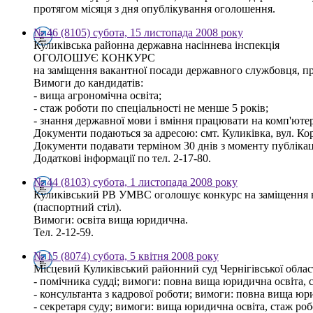
протягом місяця з дня опублікування оголошення.
№ 46 (8105) субота, 15 листопада 2008 року
Куликівська районна державна насіннева інспекція
ОГОЛОШУЄ КОНКУРС
на заміщення вакантної посади державного службовця, про
Вимоги до кандидатів:
- вища агрономічна освіта;
- стаж роботи по спеціальності не менше 5 років;
- знання державної мови і вміння працювати на комп'ютер
Документи подаються за адресою: смт. Куликівка, вул. Кор
Документи подавати терміном 30 днів з моменту публікац
Додаткові інформації по тел. 2-17-80.
№ 44 (8103) субота, 1 листопада 2008 року
Куликівський РВ УМВС оголошує конкурс на заміщення в
(паспортний стіл).
Вимоги: освіта вища юридична.
Тел. 2-12-59.
№ 15 (8074) субота, 5 квітня 2008 року
Місцевий Куликівський районний суд Чернігівської област
- помічника судді; вимоги: повна вища юридична освіта, с
- консультанта з кадрової роботи; вимоги: повна вища юри
- секретаря суду; вимоги: вища юридична освіта, стаж роб