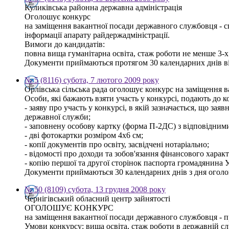
Куликівська районна державна адміністрація
Оголошує конкурс
на заміщення вакантної посади державного службовця - спе
інформації апарату райдержадміністрації.
Вимоги до кандидатів:
повна вища гуманітарна освіта, стаж роботи не менше 3-
Документи приймаються протягом 30 календарних днів від 
№ 5 (8116) субота, 7 лютого 2009 року
Орлівська сільська рада оголошує конкурс на заміщення ва
Особи, які бажають взяти участь у конкурсі, подають до к
- заяву про участь у конкурсі, в якій зазначається, що
державної служби;
- заповнену особову картку (форма П-2ДС) з відповідним
- дві фотокартки розміром 4х6 см;
- копії документів про освіту, засвідчені нотаріально;
- відомості про доходи та зобов'язання фінансового характе
- копію першої та другої сторінок паспорта громадянина 
Документи приймаються 30 календарних днів з дня огол
№ 50 (8109) субота, 13 грудня 2008 року
Чернігівський обласний центр зайнятості
ОГОЛОШУЄ КОНКУРС
на заміщення вакантної посади державного службовця - п
Умови конкурсу: вища освіта, стаж роботи в державній сл