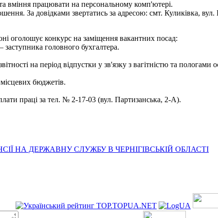
та вміння працювати на персональному комп'ютері.
ення. За довідками звертатись за адресою: смт. Куликівка, вул. Ш
оні оголошує конкурс на заміщення вакантних посад:
 — заступника головного бухгалтера.
 звітності на період відпустки у зв'язку з вагітністю та пологами
а місцевих бюджетів.
лати праці за тел. № 2-17-03 (вул. Партизанська, 2-А).
ІЇ НА ДЕРЖАВНУ СЛУЖБУ В ЧЕРНІГІВСЬКІЙ ОБЛАСТІ