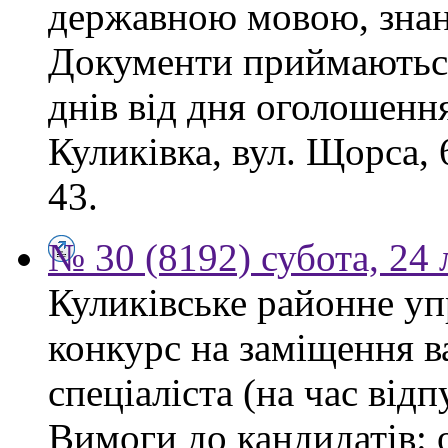
державною мовою, знан
Документи приймаються
днів від дня оголошення
Куликівка, вул. Щорса, 
43.
№ 30 (8192) субота, 24
Куликівське районне уп
конкурс на заміщення в
спеціаліста (на час від
Вимоги до кандидатів: