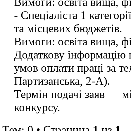
Вимоги: освіта вища, ф
- Спеціаліста 1 категор
та місцевих бюджетів.
Вимоги: освіта вища, ф
Додаткову інформацію щ
умов оплати праці за те
Партизанська, 2-А).
Термін подачі заяв — м
конкурсу.
Тем: 0 • Страница
1
из
1