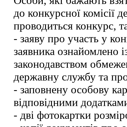
Особи, які бажають взя
до конкурсної комісії д
проводиться конкурс, т
- заяву про участь у кон
заявника ознайомлено і
законодавством обмеже
державну службу та пр
- заповнену особову ка
відповідними додаткам
- дві фотокартки розмір