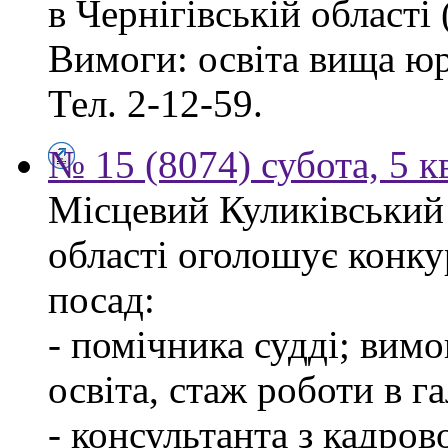
в Чернігівській області 
Вимоги: освіта вища ю
Тел. 2-12-59.
№ 15 (8074) субота, 5 к
Місцевий Куликівський 
області оголошує конку
посад:
- помічника судді; вим
освіта, стаж роботи в г
- консультанта з кадров