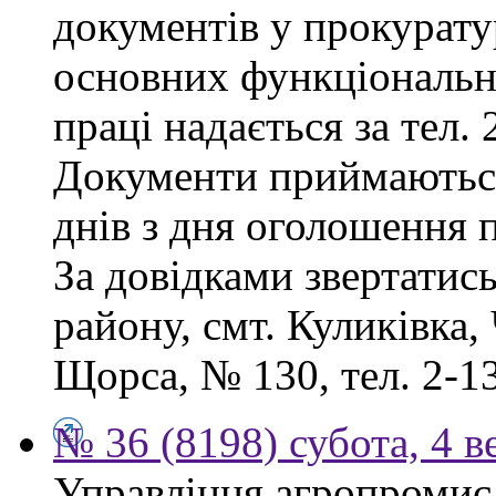
документів у прокурату
основних функціональни
праці надається за тел. 
Документи приймаютьс
днів з дня оголошення 
За довідками звертатис
району, смт. Куликівка, 
Щорса, № 130, тел. 2-13
№ 36 (8198) субота, 4 в
Управління агропромисл