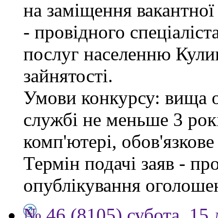
на заміщення вакантно
- провідного спеціаліст
послуг населенню Кули
зайнятості.
Умови конкурсу: вища о
службі не меньше 3 рок
комп'ютері, обов'язков
Термін подачі заяв - пр
опублікування оголоше
№ 46 (8105) субота, 15