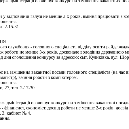
ержадміністрації оголошує конкурс на заміщення вакантних пос
и у відповідній галузі не менше 3-х років, вміння працювати з к
олошення.
л. 2-15-31.
ЦІЯ
о службовця - головного спеціаліста відділу освіти райдержадмі
таж роботи не менше 3-х років, досконале володіння державною м
дня оголошення конкурсу за адресою: смт. Куликівка, вул. Щорса
 на заміщення вакантної посади головного спеціаліста (на час в
магістр), вміння роботи з комп'ютером.
олошення.
 27, тел. 2-17-30.
ржадміністрації оголошує конкурс на заміщення вакантної посади
 - фінансист, економіст, досвід роботи не менше 2-х років, досві
 3, кабінет № 4.
ання.