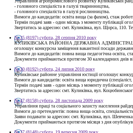
Управління агропромислового розвитку Куликівської райд
- головного спеціаліста в галузі тваринництва,
- головного спеціаліста в галузі рослинництва.
Вимоги до кандидатів: освіта вища (за фахом), стаж робот
Термін подачі заяв - один місяць з моменту публікації ог
Звертатись за адресою: смт. Куликівка, вул. Щорса, 110. Те
№ 35 (8197) субота, 28 серпня 2010 року
КУЛИКІВСЬКА РАЙОННА ДЕРЖАВНА АДМІНІСТРА
оголошує конкурсна заміщення вакантної посади державног
Вимоги до кандидатів: повна вища педагогічна освіта, с
Документи приймаються протягом 30 календарних днів від 
№ 30 (8192) субота, 24 липня 2010 року
Куликівське районне управління юстиції оголошує конкурс
Вимоги до кандидатів: освіта вища юридична (спеціаліст, 
Термін подачі заяв - один місяць з моменту публікації ог
Звертатись за адресою: смт. Куликівка, вул. Коцюбинського,
№ 47 (8158) субота, 28 листопада 2009 року
Управління праці та соціального захисту населення райде
Вимоги до претендентів: повна вища освіта, спеціальність
Заяви подавати за адресою: смт. Куликівка, вул. Шевченка,
Документи приймаються протягом місяця з дня опублікув
№ 37 (8148) субота, 19 вересня 2009 року