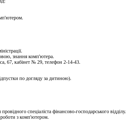
ад:
омп'ютером.
ністрації.
овою, знання комп'ютера.
, 67, кабінет № 29, телефон 2-14-43.
ідпустки по догляду за дитиною).
 провідного спеціаліста фінансово-господарського відділу.
д роботи з комп'ютером.