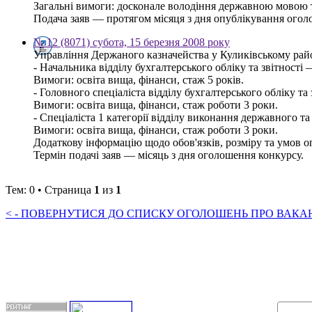
Загальні вимоги: досконале володіння державною мовою 
Подача заяв — протягом місяця з дня опублікування оголош
№ 12 (8071) субота, 15 березня 2008 року
Управління Держаного казначейства у Куликівському рай
- Начальника відділу бухгалтерського обліку та звітності
Вимоги: освіта вища, фінанси, стаж 5 років.
- Головного спеціаліста відділу бухгалтерського обліку та
Вимоги: освіта вища, фінанси, стаж роботи 3 роки.
- Спеціаліста 1 категорії відділу виконання державного т
Вимоги: освіта вища, фінанси, стаж роботи 3 роки.
Додаткову інформацію щодо обов'язків, розміру та умов оп
Термін подачі заяв — місяць з дня оголошення конкурсу.
Тем: 0 • Страница
1
из
1
< - ПОВЕРНУТИСЯ ДО СПИСКУ ОГОЛОШЕНЬ ПРО ВАКАНС