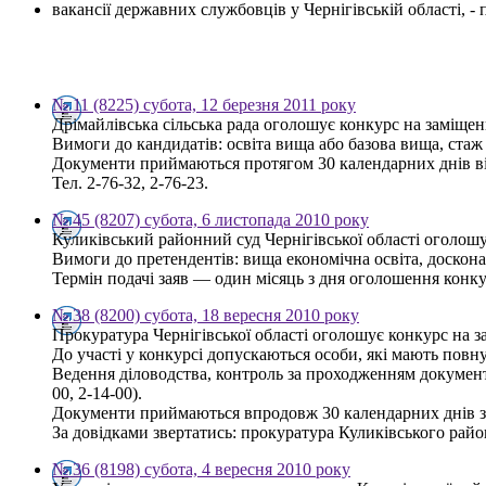
вакансії державних службовців у Чернігівській області, 
№ 11 (8225) субота, 12 березня 2011 року
Дрімайлівська сільська рада оголошує конкурс на заміщенн
Вимоги до кандидатів: освіта вища або базова вища, ста
Документи приймаються протягом 30 календарних днів від 
Тел. 2-76-32, 2-76-23.
№ 45 (8207) субота, 6 листопада 2010 року
Куликівський районний суд Чернігівської області оголошу
Вимоги до претендентів: вища економічна освіта, доско
Термін подачі заяв — один місяць з дня оголошення конкур
№ 38 (8200) субота, 18 вересня 2010 року
Прокуратура Чернігівської області оголошує конкурс на з
До участі у конкурсі допускаються особи, які мають повну
Ведення діловодства, контроль за проходженням документі
00, 2-14-00).
Документи приймаються впродовж 30 календарних днів з
За довідками звертатись: прокуратура Куликівського району,
№ 36 (8198) субота, 4 вересня 2010 року