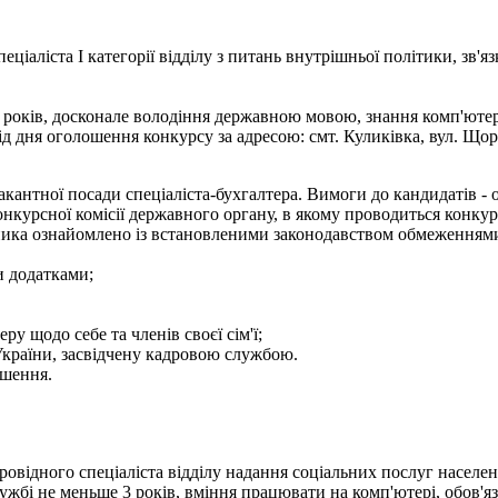
ціаліста І категорії відділу з питань внутрішньої політики, зв'я
х років, досконале володіння державною мовою, знання комп'ютер
дня оголошення конкурсу за адресою: смт. Куликівка, вул. Щорса
кантної посади спеціаліста-бухгалтера. Вимоги до кандидатів - ос
онкурсної комісії державного органу, в якому проводиться конкур
 заявника ознайомлено із встановленими законодавством обмеженн
и додатками;
ру щодо себе та членів своєї сім'ї;
України, засвідчену кадровою службою.
ошення.
ровідного спеціаліста відділу надання соціальних послуг населе
ужбі не меньше 3 років, вміння працювати на комп'ютері, обов'я