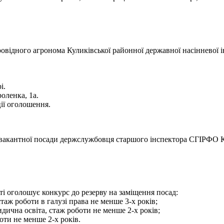
відного агронома Куликівської районної державної насінневої і
і.
оленка, 1а.
ії оголошення.
акантної посади держслужбовця старшого інспектора СГІРФО Ку
і оголошує конкурс до резерву на заміщення посад:
таж роботи в галузі права не менше 3-х років;
дична освіта, стаж роботи не менше 2-х років;
оти не менше 2-х років.