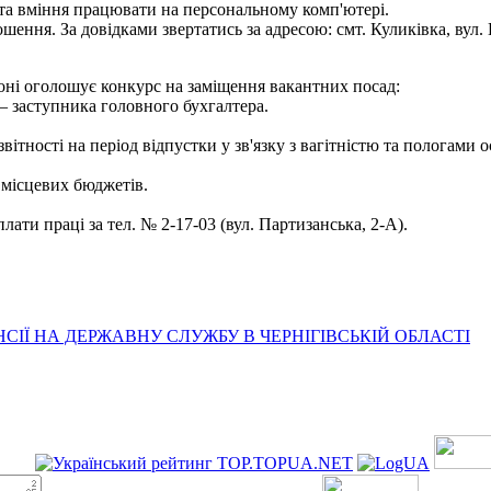
та вміння працювати на персональному комп'ютері.
ення. За довідками звертатись за адресою: смт. Куликівка, вул. Ш
оні оголошує конкурс на заміщення вакантних посад:
 — заступника головного бухгалтера.
 звітності на період відпустки у зв'язку з вагітністю та пологами
а місцевих бюджетів.
лати праці за тел. № 2-17-03 (вул. Партизанська, 2-А).
ІЇ НА ДЕРЖАВНУ СЛУЖБУ В ЧЕРНІГІВСЬКІЙ ОБЛАСТІ