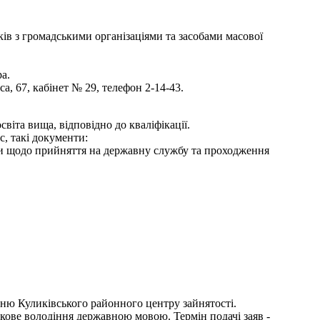
зків з громадськими організаціями та засобами масової
а.
, 67, кабінет № 29, телефон 2-14-43.
віта вища, відповідно до кваліфікації.
с, такі документи:
ями щодо прийняття на державну службу та проходження
нню Куликівського районного центру зайнятості.
зкове володіння державною мовою. Термін подачі заяв -