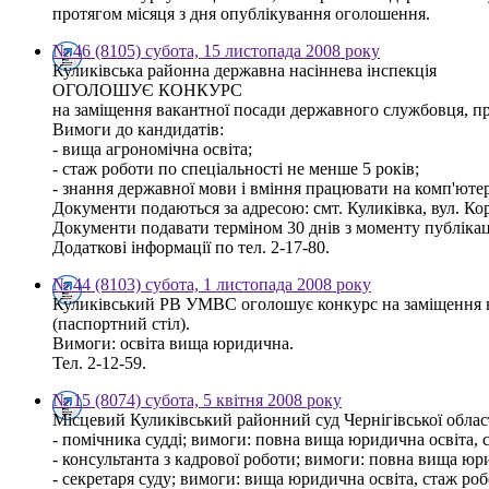
протягом місяця з дня опублікування оголошення.
№ 46 (8105) субота, 15 листопада 2008 року
Куликівська районна державна насіннева інспекція
ОГОЛОШУЄ КОНКУРС
на заміщення вакантної посади державного службовця, про
Вимоги до кандидатів:
- вища агрономічна освіта;
- стаж роботи по спеціальності не менше 5 років;
- знання державної мови і вміння працювати на комп'ютер
Документи подаються за адресою: смт. Куликівка, вул. Кор
Документи подавати терміном 30 днів з моменту публікац
Додаткові інформації по тел. 2-17-80.
№ 44 (8103) субота, 1 листопада 2008 року
Куликівський РВ УМВС оголошує конкурс на заміщення в
(паспортний стіл).
Вимоги: освіта вища юридична.
Тел. 2-12-59.
№ 15 (8074) субота, 5 квітня 2008 року
Місцевий Куликівський районний суд Чернігівської област
- помічника судді; вимоги: повна вища юридична освіта, с
- консультанта з кадрової роботи; вимоги: повна вища юри
- секретаря суду; вимоги: вища юридична освіта, стаж роб