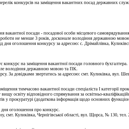
- перелік конкурсів на заміщення вакантних посад державних служ
я вакантної посади - посадової особи місцевого самоврядування -
ж роботи не менше 3 років, досконале володіння державною мово
дня оголошення конкурсу за адресою: с. Дрімайлівка, Куликівсько
є конкурс на заміщення вакантної посади головного бухгалтера.
нале володіння державною мовою та ПК.
су. За довідками звертатись за адресою: смт. Куликівка, вул. Шев
аміщення тимчасово вакантної посади спеціаліста І категорії про
 вищу освіту відповідного спрямування за освітньо-кваліфікаційн
в у прокуратурі (додаткова інформація щодо основних функціональ
 дня оголошення про конкурс.
 смт. Куликівка, Чернігівської області, вул. Щорса, № 130, тел. 2