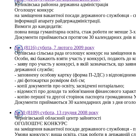
Куликівська районна державна адміністрація
Оголошує конкурс
на заміщення вакантної посади державного службовця - спе
інформації апарату райдержадміністрації.
Вимоги до кандидатів:
повна вища гуманітарна освіта, стаж роботи не менше 3-
Документи приймаються протягом 30 календарних днів від 
№ 5 (8116) субота, 7 лютого 2009 року
Орлівська сільська рада оголошує конкурс на заміщення ва
Особи, які бажають взяти участь у конкурсі, подають до к
- заяву про участь у конкурсі, в якій зазначається, що
державної служби;
- заповнену особову картку (форма П-2ДС) з відповідним
- дві фотокартки розміром 4х6 см;
- копії документів про освіту, засвідчені нотаріально;
- відомості про доходи та зобов'язання фінансового характе
- копію першої та другої сторінок паспорта громадянина 
Документи приймаються 30 календарних днів з дня огол
№ 50 (8109) субота, 13 грудня 2008 року
Чернігівський обласний центр зайнятості
ОГОЛОШУЄ КОНКУРС
на заміщення вакантної посади державного службовця - п
Умови конкурсу: вища освіта, стаж роботи в державній сл