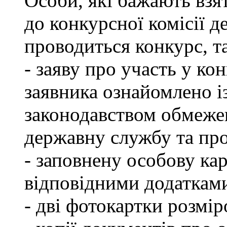
Особи, які бажають взя
до конкурсної комісії д
проводиться конкурс, т
- заяву про участь у кон
заявника ознайомлено і
законодавством обмеже
державну службу та пр
- заповнену особову ка
відповідними додаткам
- дві фотокартки розмір