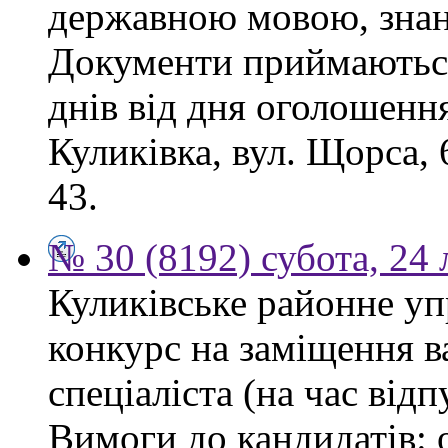
державною мовою, знан
Документи приймаються
днів від дня оголошення
Куликівка, вул. Щорса, 
43.
№ 30 (8192) субота, 24
Куликівське районне уп
конкурс на заміщення в
спеціаліста (на час від
Вимоги до кандидатів: