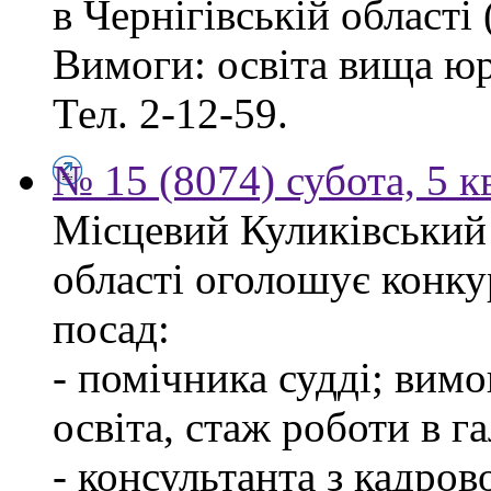
в Чернігівській області 
Вимоги: освіта вища ю
Тел. 2-12-59.
№ 15 (8074) субота, 5 к
Місцевий Куликівський 
області оголошує конку
посад:
- помічника судді; вим
освіта, стаж роботи в г
- консультанта з кадров