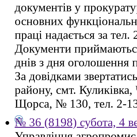
документів у прокурату
основних функціональни
праці надається за тел. 
Документи приймаютьс
днів з дня оголошення 
За довідками звертатис
району, смт. Куликівка, 
Щорса, № 130, тел. 2-13
№ 36 (8198) субота, 4 в
Управління агропромисл