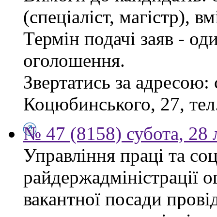
(спеціаліст, магістр), 
Термін подачі заяв - од
оголошення.
Звертатись за адресою: 
Коцюбинського, 27, тел.
№ 47 (8158) субота, 28
Управління праці та со
райдержадміністрації о
вакантної посади прові