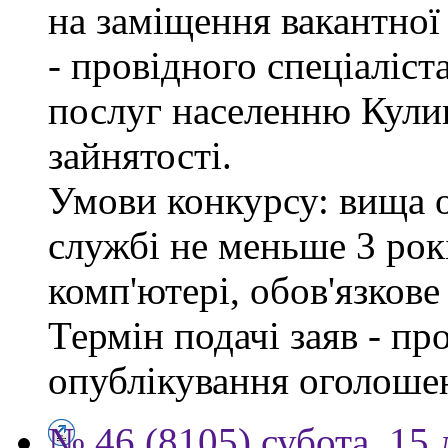
на заміщення вакантно
- провідного спеціаліст
послуг населенню Кули
зайнятості.
Умови конкурсу: вища о
службі не меньше 3 рок
комп'ютері, обов'язков
Термін подачі заяв - пр
опублікування оголоше
№ 46 (8105) субота, 15