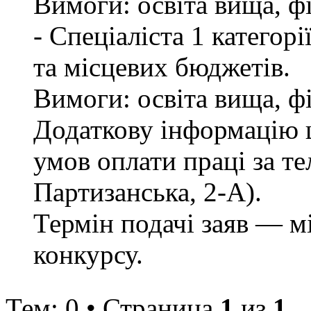
Вимоги: освіта вища, ф
- Спеціаліста 1 категор
та місцевих бюджетів.
Вимоги: освіта вища, ф
Додаткову інформацію щ
умов оплати праці за те
Партизанська, 2-А).
Термін подачі заяв — м
конкурсу.
Тем: 0 • Страница
1
из
1