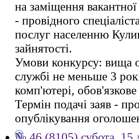
на заміщення вакантно
- провідного спеціаліст
послуг населенню Кули
зайнятості.
Умови конкурсу: вища о
службі не меньше 3 рок
комп'ютері, обов'язков
Термін подачі заяв - пр
опублікування оголоше
№ 46 (8105) субота, 15