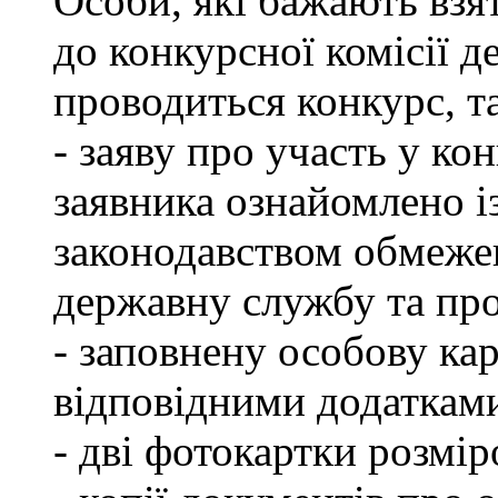
Особи, які бажають взя
до конкурсної комісії д
проводиться конкурс, т
- заяву про участь у кон
заявника ознайомлено і
законодавством обмеже
державну службу та пр
- заповнену особову ка
відповідними додаткам
- дві фотокартки розмір