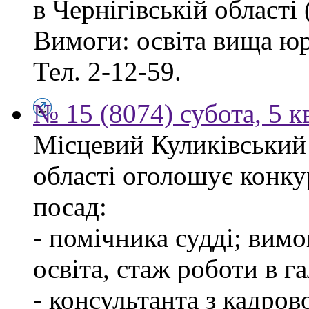
в Чернігівській області 
Вимоги: освіта вища ю
Тел. 2-12-59.
№ 15 (8074) субота, 5 к
Місцевий Куликівський 
області оголошує конку
посад:
- помічника судді; вим
освіта, стаж роботи в г
- консультанта з кадров