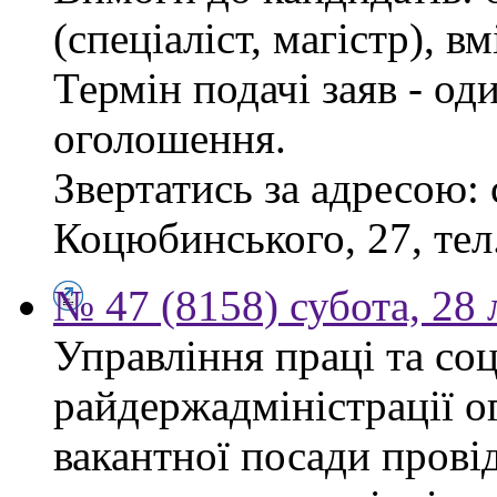
(спеціаліст, магістр), 
Термін подачі заяв - од
оголошення.
Звертатись за адресою: 
Коцюбинського, 27, тел.
№ 47 (8158) субота, 28
Управління праці та со
райдержадміністрації о
вакантної посади прові