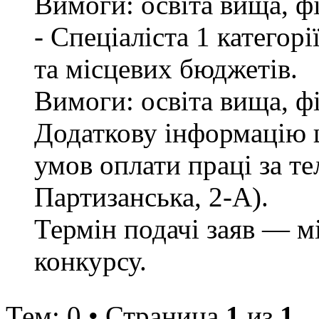
Вимоги: освіта вища, ф
- Спеціаліста 1 категор
та місцевих бюджетів.
Вимоги: освіта вища, ф
Додаткову інформацію щ
умов оплати праці за те
Партизанська, 2-А).
Термін подачі заяв — м
конкурсу.
Тем: 0 • Страница
1
из
1