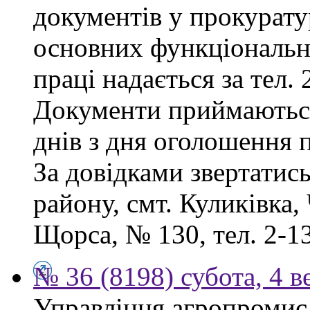
документів у прокурату
основних функціональни
праці надається за тел. 
Документи приймаютьс
днів з дня оголошення 
За довідками звертатис
району, смт. Куликівка, 
Щорса, № 130, тел. 2-13
№ 36 (8198) субота, 4 в
Управління агропромисл