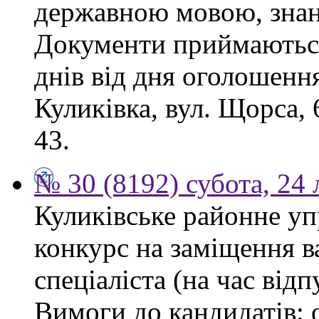
державною мовою, знан
Документи приймаються
днів від дня оголошення
Куликівка, вул. Щорса, 
43.
№ 30 (8192) субота, 24
Куликівське районне уп
конкурс на заміщення в
спеціаліста (на час від
Вимоги до кандидатів: