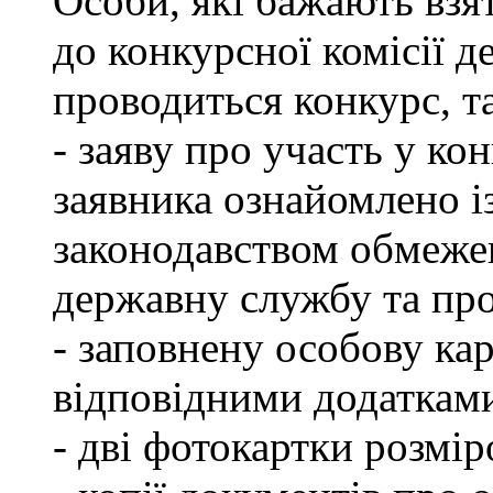
Особи, які бажають взя
до конкурсної комісії д
проводиться конкурс, т
- заяву про участь у кон
заявника ознайомлено і
законодавством обмеже
державну службу та пр
- заповнену особову ка
відповідними додаткам
- дві фотокартки розмір