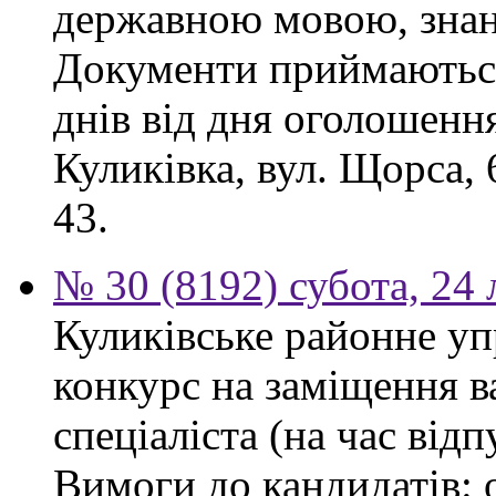
державною мовою, знан
Документи приймаються
днів від дня оголошення
Куликівка, вул. Щорса, 
43.
№ 30 (8192) субота, 24
Куликівське районне уп
конкурс на заміщення в
спеціаліста (на час від
Вимоги до кандидатів: