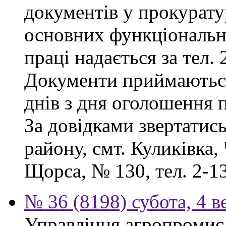
документів у прокурату
основних функціональни
праці надається за тел. 
Документи приймаютьс
днів з дня оголошення 
За довідками звертатис
району, смт. Куликівка, 
Щорса, № 130, тел. 2-13
№ 36 (8198) субота, 4 в
Управління агропромисл