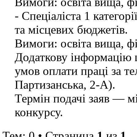
Вимоги: освіта вища, ф
- Спеціаліста 1 категор
та місцевих бюджетів.
Вимоги: освіта вища, ф
Додаткову інформацію щ
умов оплати праці за те
Партизанська, 2-А).
Термін подачі заяв — м
конкурсу.
Тем: 0 • Страница
1
из
1