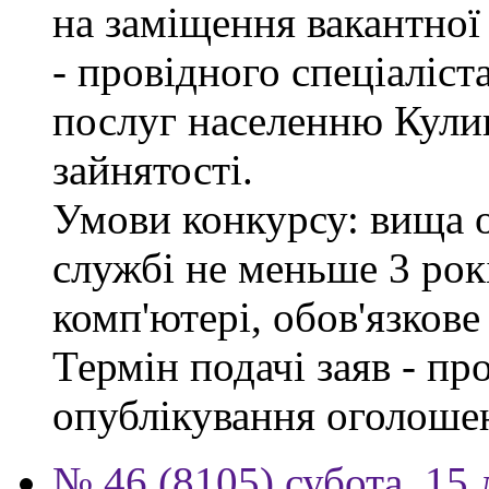
на заміщення вакантно
- провідного спеціаліст
послуг населенню Кули
зайнятості.
Умови конкурсу: вища о
службі не меньше 3 рок
комп'ютері, обов'язков
Термін подачі заяв - пр
опублікування оголоше
№ 46 (8105) субота, 15