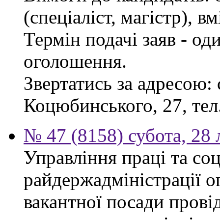
(спеціаліст, магістр), 
Термін подачі заяв - од
оголошення.
Звертатись за адресою: 
Коцюбинського, 27, тел.
№ 47 (8158) субота, 28
Управління праці та со
райдержадміністрації о
вакантної посади прові