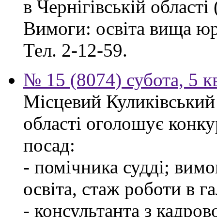
в Чернігівській області 
Вимоги: освіта вища ю
Тел. 2-12-59.
№ 15 (8074) субота, 5 к
Місцевий Куликівський 
області оголошує конку
посад:
- помічника судді; вим
освіта, стаж роботи в г
- консультанта з кадров