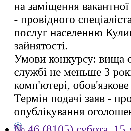
на заміщення вакантно
- провідного спеціаліст
послуг населенню Кули
зайнятості.
Умови конкурсу: вища о
службі не меньше 3 рок
комп'ютері, обов'язков
Термін подачі заяв - пр
опублікування оголоше
№ 46 (8105) субота, 15