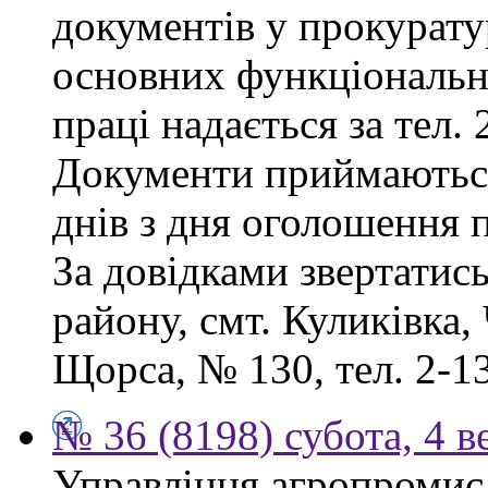
документів у прокурату
основних функціональни
праці надається за тел. 
Документи приймаютьс
днів з дня оголошення 
За довідками звертатис
району, смт. Куликівка, 
Щорса, № 130, тел. 2-13
№ 36 (8198) субота, 4 в
Управління агропромисл