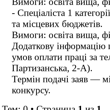
Вимоги: освіта вища, ф
- Спеціаліста 1 категор
та місцевих бюджетів.
Вимоги: освіта вища, ф
Додаткову інформацію щ
умов оплати праці за те
Партизанська, 2-А).
Термін подачі заяв — м
конкурсу.
Тем: 0 • Страница
1
из
1