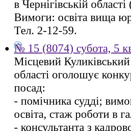
в Чернігівській області 
Вимоги: освіта вища ю
Тел. 2-12-59.
№ 15 (8074) субота, 5 к
Місцевий Куликівський 
області оголошує конку
посад:
- помічника судді; вим
освіта, стаж роботи в г
- консультанта з кадров