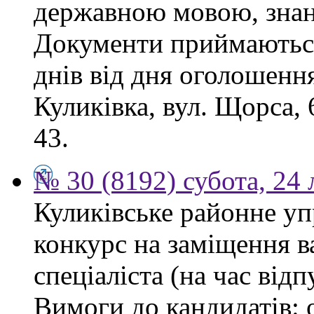
державною мовою, знан
Документи приймаються
днів від дня оголошення
Куликівка, вул. Щорса, 
43.
№ 30 (8192) субота, 24
Куликівське районне уп
конкурс на заміщення в
спеціаліста (на час від
Вимоги до кандидатів: