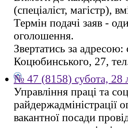
(спеціаліст, магістр), 
Термін подачі заяв - од
оголошення.
Звертатись за адресою: 
Коцюбинського, 27, тел.
№ 47 (8158) субота, 28
Управління праці та со
райдержадміністрації о
вакантної посади прові