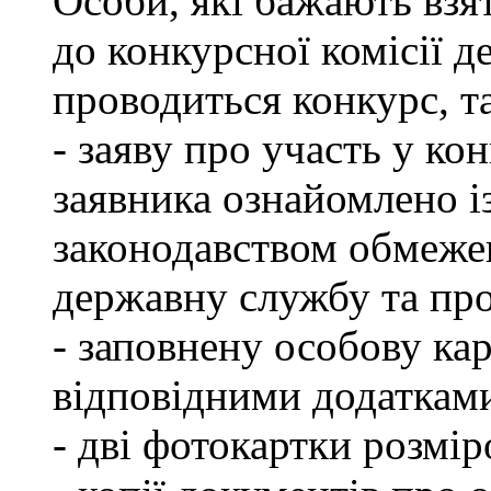
Особи, які бажають взя
до конкурсної комісії д
проводиться конкурс, т
- заяву про участь у кон
заявника ознайомлено і
законодавством обмеже
державну службу та пр
- заповнену особову ка
відповідними додаткам
- дві фотокартки розмір