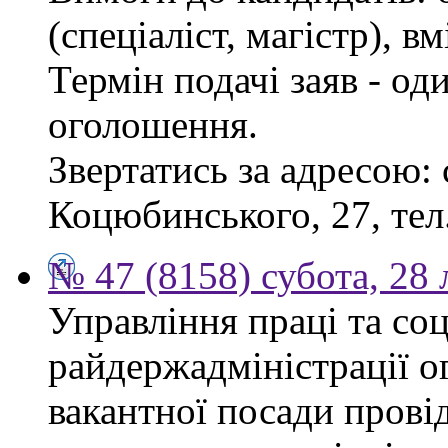
(спеціаліст, магістр), 
Термін подачі заяв - од
оголошення.
Звертатись за адресою: 
Коцюбинського, 27, тел.
№ 47 (8158) субота, 28
Управління праці та со
райдержадміністрації о
вакантної посади прові