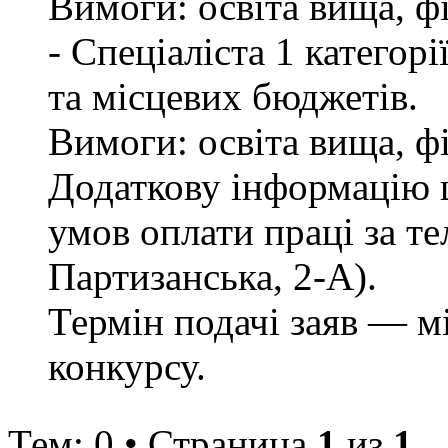
Вимоги: освіта вища, ф
- Спеціаліста 1 категор
та місцевих бюджетів.
Вимоги: освіта вища, ф
Додаткову інформацію щ
умов оплати праці за те
Партизанська, 2-А).
Термін подачі заяв — м
конкурсу.
Тем: 0 • Страница
1
из
1