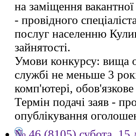
на заміщення вакантно
- провідного спеціаліст
послуг населенню Кули
зайнятості.
Умови конкурсу: вища о
службі не меньше 3 рок
комп'ютері, обов'язков
Термін подачі заяв - пр
опублікування оголоше
№ 46 (8105) субота, 15