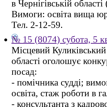
в Чернігівській області 
Вимоги: освіта вища ю
Тел. 2-12-59.
№ 15 (8074) субота, 5 к
Місцевий Куликівський 
області оголошує конку
посад:
- помічника судді; вим
освіта, стаж роботи в г
- консультанта з кадров