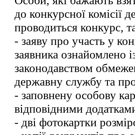
Особи, які бажають взя
до конкурсної комісії д
проводиться конкурс, т
- заяву про участь у кон
заявника ознайомлено і
законодавством обмеже
державну службу та пр
- заповнену особову ка
відповідними додаткам
- дві фотокартки розмір