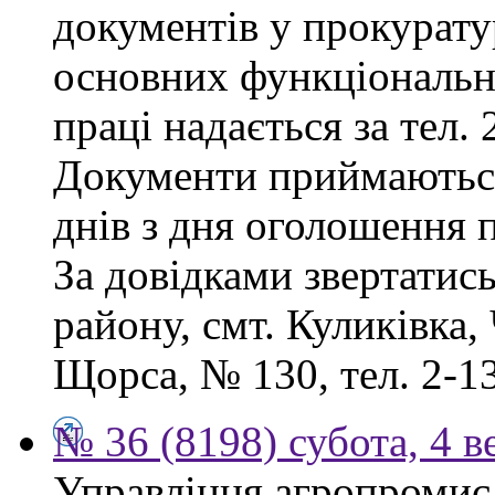
документів у прокурату
основних функціональни
праці надається за тел. 
Документи приймаютьс
днів з дня оголошення 
За довідками звертатис
району, смт. Куликівка, 
Щорса, № 130, тел. 2-13
№ 36 (8198) субота, 4 в
Управління агропромисл