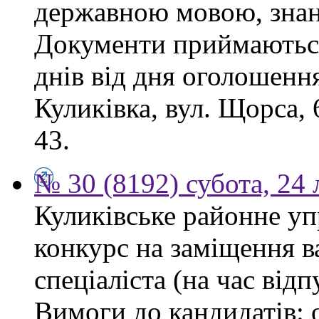
державною мовою, знан
Документи приймаються
днів від дня оголошення
Куликівка, вул. Щорса, 
43.
№ 30 (8192) субота, 24
Куликівське районне уп
конкурс на заміщення в
спеціаліста (на час від
Вимоги до кандидатів: