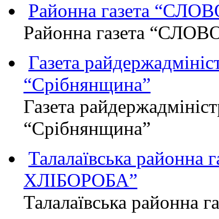
Районна газета “СЛО
Районна газета “СЛОВ
Газета райдержадмініст
“Срібнянщина”
Газета райдержадмініст
“Срібнянщина”
Талалаївська районна
ХЛІБОРОБА”
Талалаївська районна