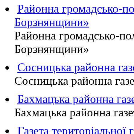
Районна громадсько-пол
Борзнянщини»
Районна громадсько-пол
Борзнянщини»
Сосницька районна га
Сосницька районна газ
Бахмацька районна г
Бахмацька районна га
Газета територіально