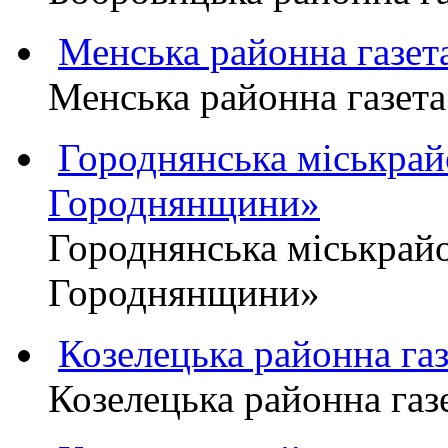
Менська районна газ
Менська районна газ
Городнянська міськра
Городнянщини»
Городнянська міськра
Городнянщини»
Козелецька районна г
Козелецька районна г