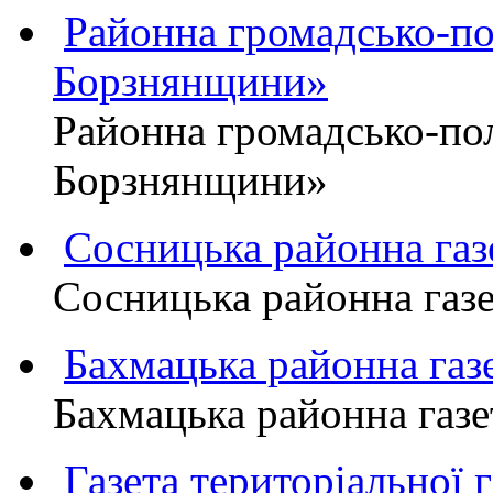
Районна громадсько-пол
Борзнянщини»
Районна громадсько-пол
Борзнянщини»
Сосницька районна га
Сосницька районна газ
Бахмацька районна г
Бахмацька районна га
Газета територіально