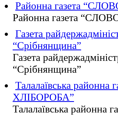
Районна газета “СЛО
Районна газета “СЛОВ
Газета райдержадмініст
“Срібнянщина”
Газета райдержадмініст
“Срібнянщина”
Талалаївська районна
ХЛІБОРОБА”
Талалаївська районна