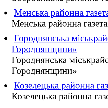
Менська районна газ
Менська районна газ
Городнянська міськра
Городнянщини»
Городнянська міськра
Городнянщини»
Козелецька районна г
Козелецька районна г