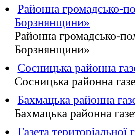
Районна громадсько-пол
Борзнянщини»
Районна громадсько-пол
Борзнянщини»
Сосницька районна га
Сосницька районна газ
Бахмацька районна г
Бахмацька районна га
Газета територіально