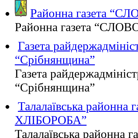
Районна газета “С
Районна газета “СЛОВ
Газета райдержадмініст
“Срібнянщина”
Газета райдержадмініст
“Срібнянщина”
Талалаївська районна
ХЛІБОРОБА”
Талалаївська районна