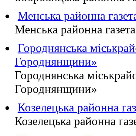
Менська районна газ
Менська районна газ
Городнянська міськра
Городнянщини»
Городнянська міськра
Городнянщини»
Козелецька районна г
Козелецька районна г