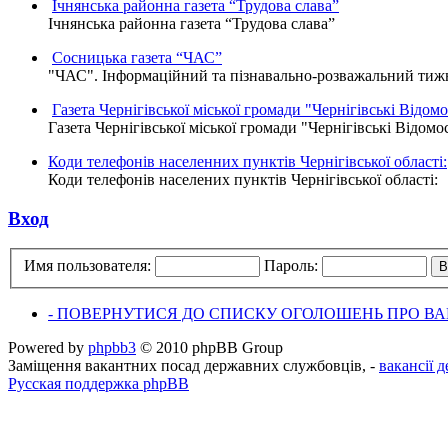
Ічнянська районна газета “Трудова слава”
Ічнянська районна газета “Трудова слава”
Сосницька газета “ЧАС”
"ЧАС". Інформаційний та пізнавально-розважальний тижне
Газета Чернігівської міської громади "Чернігівські Відомо
Газета Чернігівської міської громади "Чернігівські Відомо
Коди телефонів населенних пунктів Чернігівської області:
Коди телефонів населених пунктів Чернігівської області:
Вход
Имя пользователя:
Пароль:
- ПОВЕРНУТИСЯ ДО СПИСКУ ОГОЛОШЕНЬ ПРО ВАК
Powered by
phpbb3
© 2010 phpBB Group
Заміщення вакантних посад державних службовців, -
вакансії 
Русская поддержка phpBB