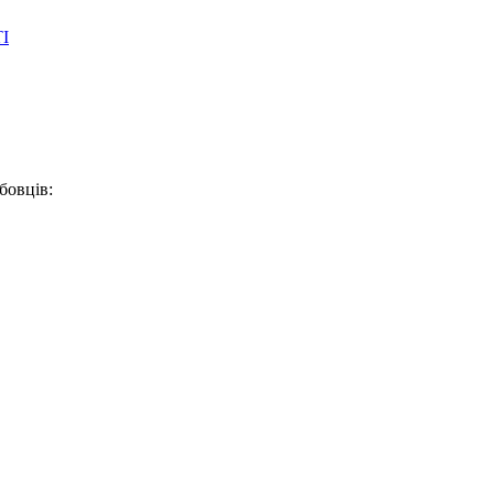
І
бовців: