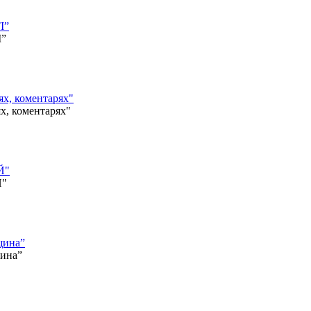
І”
І”
, коментарях"
 коментарях"
Й"
Й"
щина”
щина”