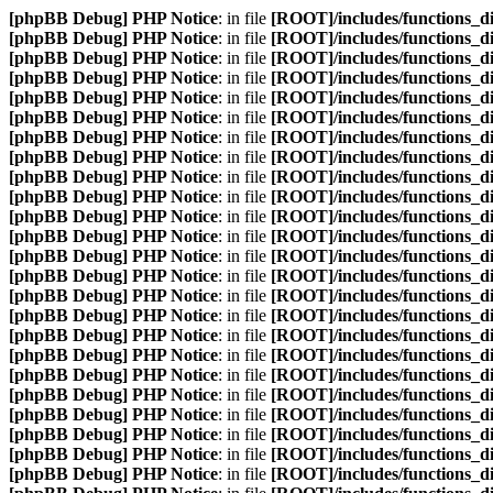
[phpBB Debug] PHP Notice
: in file
[ROOT]/includes/functions_d
[phpBB Debug] PHP Notice
: in file
[ROOT]/includes/functions_d
[phpBB Debug] PHP Notice
: in file
[ROOT]/includes/functions_d
[phpBB Debug] PHP Notice
: in file
[ROOT]/includes/functions_d
[phpBB Debug] PHP Notice
: in file
[ROOT]/includes/functions_d
[phpBB Debug] PHP Notice
: in file
[ROOT]/includes/functions_d
[phpBB Debug] PHP Notice
: in file
[ROOT]/includes/functions_d
[phpBB Debug] PHP Notice
: in file
[ROOT]/includes/functions_d
[phpBB Debug] PHP Notice
: in file
[ROOT]/includes/functions_d
[phpBB Debug] PHP Notice
: in file
[ROOT]/includes/functions_d
[phpBB Debug] PHP Notice
: in file
[ROOT]/includes/functions_d
[phpBB Debug] PHP Notice
: in file
[ROOT]/includes/functions_d
[phpBB Debug] PHP Notice
: in file
[ROOT]/includes/functions_d
[phpBB Debug] PHP Notice
: in file
[ROOT]/includes/functions_d
[phpBB Debug] PHP Notice
: in file
[ROOT]/includes/functions_d
[phpBB Debug] PHP Notice
: in file
[ROOT]/includes/functions_d
[phpBB Debug] PHP Notice
: in file
[ROOT]/includes/functions_d
[phpBB Debug] PHP Notice
: in file
[ROOT]/includes/functions_d
[phpBB Debug] PHP Notice
: in file
[ROOT]/includes/functions_d
[phpBB Debug] PHP Notice
: in file
[ROOT]/includes/functions_d
[phpBB Debug] PHP Notice
: in file
[ROOT]/includes/functions_d
[phpBB Debug] PHP Notice
: in file
[ROOT]/includes/functions_d
[phpBB Debug] PHP Notice
: in file
[ROOT]/includes/functions_d
[phpBB Debug] PHP Notice
: in file
[ROOT]/includes/functions_d