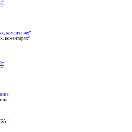
І”
І”
, коментарях"
 коментарях"
Й"
Й"
щина”
щина”
ОБА”