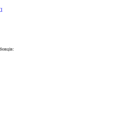
І
бовців: