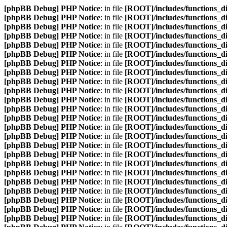
[phpBB Debug] PHP Notice
: in file
[ROOT]/includes/functions_d
[phpBB Debug] PHP Notice
: in file
[ROOT]/includes/functions_d
[phpBB Debug] PHP Notice
: in file
[ROOT]/includes/functions_d
[phpBB Debug] PHP Notice
: in file
[ROOT]/includes/functions_d
[phpBB Debug] PHP Notice
: in file
[ROOT]/includes/functions_d
[phpBB Debug] PHP Notice
: in file
[ROOT]/includes/functions_d
[phpBB Debug] PHP Notice
: in file
[ROOT]/includes/functions_d
[phpBB Debug] PHP Notice
: in file
[ROOT]/includes/functions_d
[phpBB Debug] PHP Notice
: in file
[ROOT]/includes/functions_d
[phpBB Debug] PHP Notice
: in file
[ROOT]/includes/functions_d
[phpBB Debug] PHP Notice
: in file
[ROOT]/includes/functions_d
[phpBB Debug] PHP Notice
: in file
[ROOT]/includes/functions_d
[phpBB Debug] PHP Notice
: in file
[ROOT]/includes/functions_d
[phpBB Debug] PHP Notice
: in file
[ROOT]/includes/functions_d
[phpBB Debug] PHP Notice
: in file
[ROOT]/includes/functions_d
[phpBB Debug] PHP Notice
: in file
[ROOT]/includes/functions_d
[phpBB Debug] PHP Notice
: in file
[ROOT]/includes/functions_d
[phpBB Debug] PHP Notice
: in file
[ROOT]/includes/functions_d
[phpBB Debug] PHP Notice
: in file
[ROOT]/includes/functions_d
[phpBB Debug] PHP Notice
: in file
[ROOT]/includes/functions_d
[phpBB Debug] PHP Notice
: in file
[ROOT]/includes/functions_d
[phpBB Debug] PHP Notice
: in file
[ROOT]/includes/functions_d
[phpBB Debug] PHP Notice
: in file
[ROOT]/includes/functions_d
[phpBB Debug] PHP Notice
: in file
[ROOT]/includes/functions_d