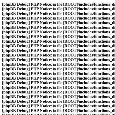
[phpBB Debug] PHP Notice
: in file
[ROOT]/includes/functions_d
[phpBB Debug] PHP Notice
: in file
[ROOT]/includes/functions_d
[phpBB Debug] PHP Notice
: in file
[ROOT]/includes/functions_d
[phpBB Debug] PHP Notice
: in file
[ROOT]/includes/functions_d
[phpBB Debug] PHP Notice
: in file
[ROOT]/includes/functions_d
[phpBB Debug] PHP Notice
: in file
[ROOT]/includes/functions_d
[phpBB Debug] PHP Notice
: in file
[ROOT]/includes/functions_d
[phpBB Debug] PHP Notice
: in file
[ROOT]/includes/functions_d
[phpBB Debug] PHP Notice
: in file
[ROOT]/includes/functions_d
[phpBB Debug] PHP Notice
: in file
[ROOT]/includes/functions_d
[phpBB Debug] PHP Notice
: in file
[ROOT]/includes/functions_d
[phpBB Debug] PHP Notice
: in file
[ROOT]/includes/functions_d
[phpBB Debug] PHP Notice
: in file
[ROOT]/includes/functions_d
[phpBB Debug] PHP Notice
: in file
[ROOT]/includes/functions_d
[phpBB Debug] PHP Notice
: in file
[ROOT]/includes/functions_d
[phpBB Debug] PHP Notice
: in file
[ROOT]/includes/functions_d
[phpBB Debug] PHP Notice
: in file
[ROOT]/includes/functions_d
[phpBB Debug] PHP Notice
: in file
[ROOT]/includes/functions_d
[phpBB Debug] PHP Notice
: in file
[ROOT]/includes/functions_d
[phpBB Debug] PHP Notice
: in file
[ROOT]/includes/functions_d
[phpBB Debug] PHP Notice
: in file
[ROOT]/includes/functions_d
[phpBB Debug] PHP Notice
: in file
[ROOT]/includes/functions_d
[phpBB Debug] PHP Notice
: in file
[ROOT]/includes/functions_d
[phpBB Debug] PHP Notice
: in file
[ROOT]/includes/functions_d