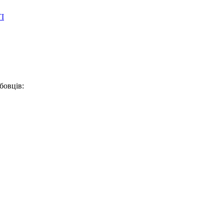
І
бовців: