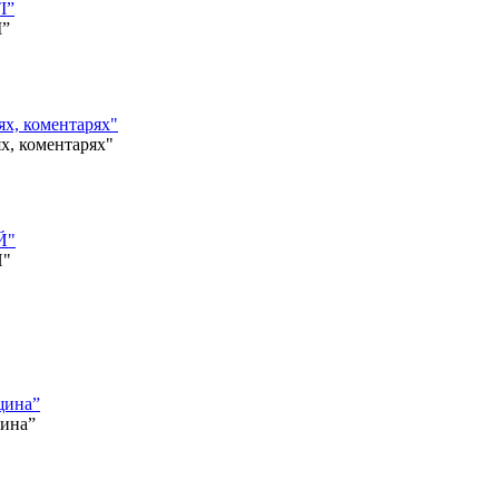
І”
І”
, коментарях"
 коментарях"
Й"
Й"
щина”
щина”