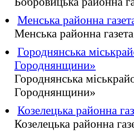
Бобровицька районна 
Менська районна газ
Менська районна газ
Городнянська міськра
Городнянщини»
Городнянська міськра
Городнянщини»
Козелецька районна г
Козелецька районна г