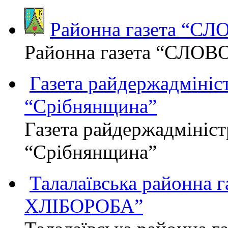
Районна газета “С
Районна газета “СЛОВ
Газета райдержадмініст
“Срібнянщина”
Газета райдержадмініст
“Срібнянщина”
Талалаївська районна
ХЛІБОРОБА”