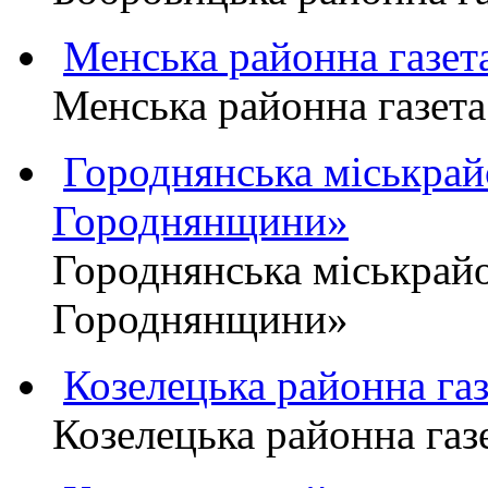
Менська районна газ
Менська районна газ
Городнянська міськра
Городнянщини»
Городнянська міськра
Городнянщини»
Козелецька районна г
Козелецька районна г