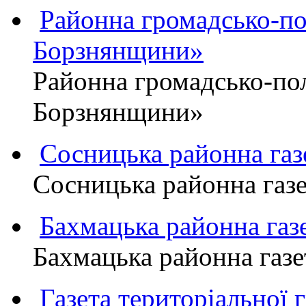
Районна громадсько-пол
Борзнянщини»
Районна громадсько-пол
Борзнянщини»
Сосницька районна га
Сосницька районна газ
Бахмацька районна г
Бахмацька районна га
Газета територіально