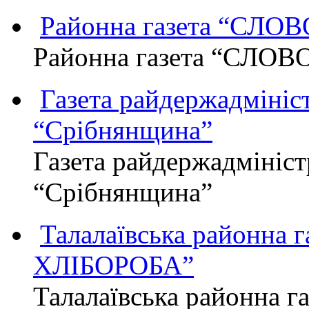
Районна газета “СЛО
Районна газета “СЛОВ
Газета райдержадмініст
“Срібнянщина”
Газета райдержадмініст
“Срібнянщина”
Талалаївська районна
ХЛІБОРОБА”
Талалаївська районна