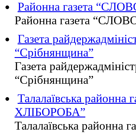
Районна газета “СЛО
Районна газета “СЛОВ
Газета райдержадмініст
“Срібнянщина”
Газета райдержадмініст
“Срібнянщина”
Талалаївська районна
ХЛІБОРОБА”
Талалаївська районна