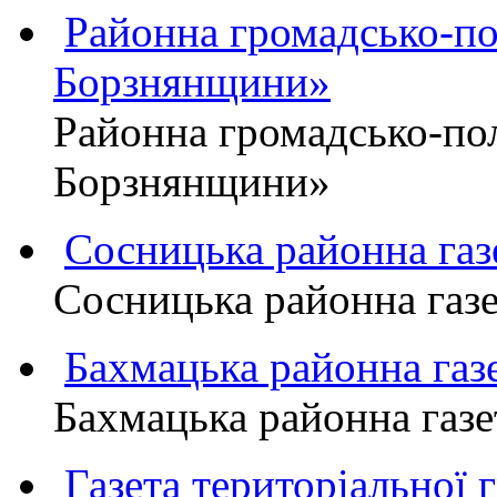
Районна громадсько-пол
Борзнянщини»
Районна громадсько-пол
Борзнянщини»
Сосницька районна га
Сосницька районна газ
Бахмацька районна г
Бахмацька районна га
Газета територіально