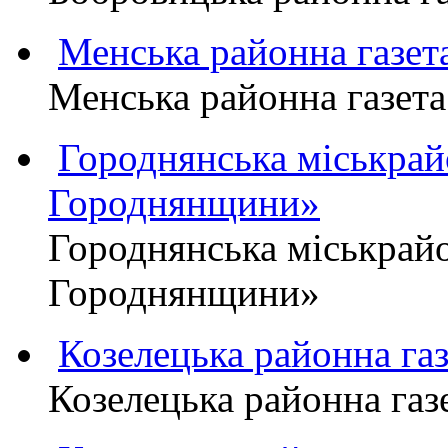
Менська районна газ
Менська районна газ
Городнянська міськра
Городнянщини»
Городнянська міськра
Городнянщини»
Козелецька районна г
Козелецька районна г