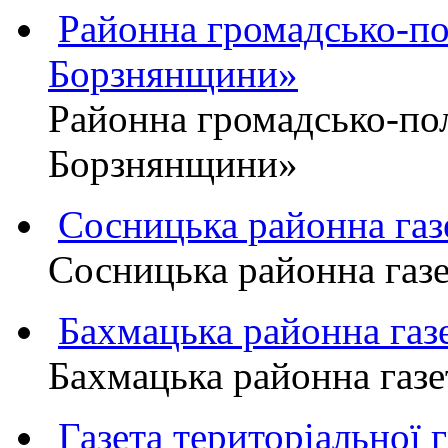
Районна громадсько-пол
Борзнянщини»
Районна громадсько-пол
Борзнянщини»
Сосницька районна га
Сосницька районна газ
Бахмацька районна г
Бахмацька районна га
Газета територіально