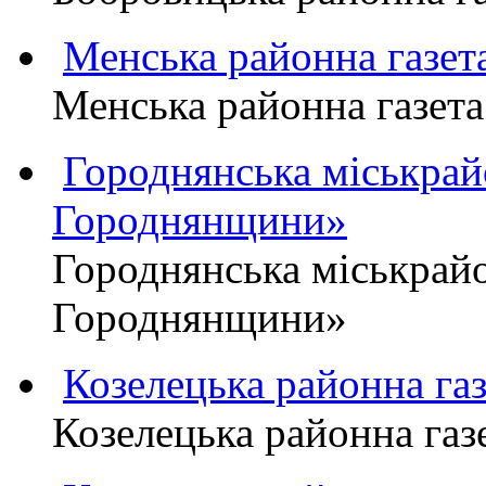
Менська районна газ
Менська районна газ
Городнянська міськра
Городнянщини»
Городнянська міськра
Городнянщини»
Козелецька районна г
Козелецька районна г