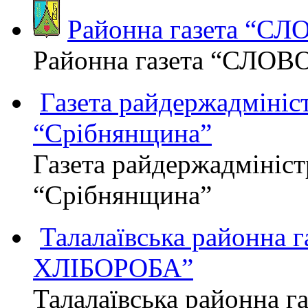
Районна газета “С
Районна газета “СЛОВ
Газета райдержадмініст
“Срібнянщина”
Газета райдержадмініст
“Срібнянщина”
Талалаївська районна
ХЛІБОРОБА”
Талалаївська районна