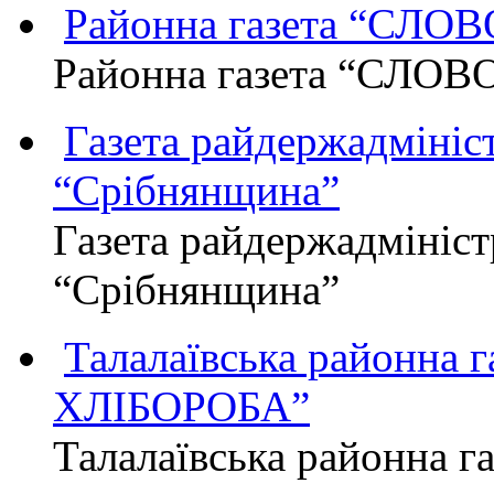
Районна газета “СЛО
Районна газета “СЛОВ
Газета райдержадмініст
“Срібнянщина”
Газета райдержадмініст
“Срібнянщина”
Талалаївська районна
ХЛІБОРОБА”
Талалаївська районна