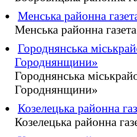
Менська районна газ
Менська районна газ
Городнянська міськра
Городнянщини»
Городнянська міськра
Городнянщини»
Козелецька районна г
Козелецька районна г