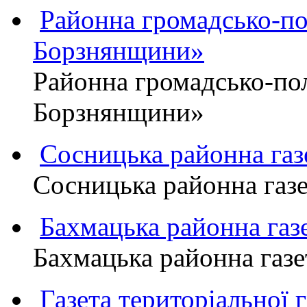
Районна громадсько-пол
Борзнянщини»
Районна громадсько-пол
Борзнянщини»
Сосницька районна га
Сосницька районна газ
Бахмацька районна г
Бахмацька районна га
Газета територіально