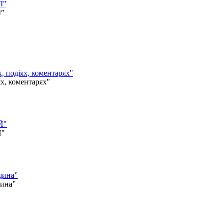
І”
І”
одіях, коментарях"
 коментарях"
Й"
Й"
щина”
щина”