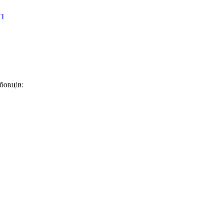
І
бовців: