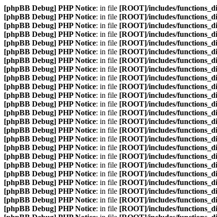
[phpBB Debug] PHP Notice
: in file
[ROOT]/includes/functions_d
[phpBB Debug] PHP Notice
: in file
[ROOT]/includes/functions_d
[phpBB Debug] PHP Notice
: in file
[ROOT]/includes/functions_d
[phpBB Debug] PHP Notice
: in file
[ROOT]/includes/functions_d
[phpBB Debug] PHP Notice
: in file
[ROOT]/includes/functions_d
[phpBB Debug] PHP Notice
: in file
[ROOT]/includes/functions_d
[phpBB Debug] PHP Notice
: in file
[ROOT]/includes/functions_d
[phpBB Debug] PHP Notice
: in file
[ROOT]/includes/functions_d
[phpBB Debug] PHP Notice
: in file
[ROOT]/includes/functions_d
[phpBB Debug] PHP Notice
: in file
[ROOT]/includes/functions_d
[phpBB Debug] PHP Notice
: in file
[ROOT]/includes/functions_d
[phpBB Debug] PHP Notice
: in file
[ROOT]/includes/functions_d
[phpBB Debug] PHP Notice
: in file
[ROOT]/includes/functions_d
[phpBB Debug] PHP Notice
: in file
[ROOT]/includes/functions_d
[phpBB Debug] PHP Notice
: in file
[ROOT]/includes/functions_d
[phpBB Debug] PHP Notice
: in file
[ROOT]/includes/functions_d
[phpBB Debug] PHP Notice
: in file
[ROOT]/includes/functions_d
[phpBB Debug] PHP Notice
: in file
[ROOT]/includes/functions_d
[phpBB Debug] PHP Notice
: in file
[ROOT]/includes/functions_d
[phpBB Debug] PHP Notice
: in file
[ROOT]/includes/functions_d
[phpBB Debug] PHP Notice
: in file
[ROOT]/includes/functions_d
[phpBB Debug] PHP Notice
: in file
[ROOT]/includes/functions_d
[phpBB Debug] PHP Notice
: in file
[ROOT]/includes/functions_d
[phpBB Debug] PHP Notice
: in file
[ROOT]/includes/functions_d