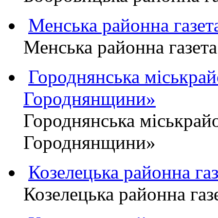
Менська районна газ
Менська районна газ
Городнянська міськра
Городнянщини»
Городнянська міськра
Городнянщини»
Козелецька районна г
Козелецька районна г