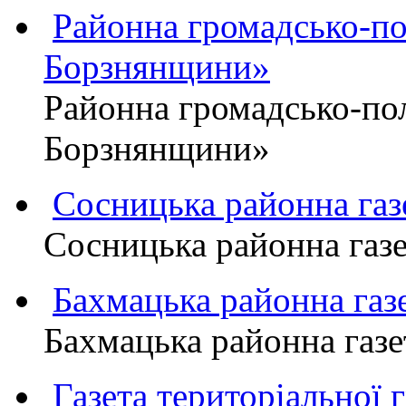
Районна громадсько-пол
Борзнянщини»
Районна громадсько-пол
Борзнянщини»
Сосницька районна га
Сосницька районна газ
Бахмацька районна г
Бахмацька районна га
Газета територіально