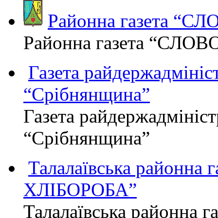
Районна газета “С
Районна газета “СЛОВ
Газета райдержадмініст
“Срібнянщина”
Газета райдержадмініст
“Срібнянщина”
Талалаївська районна
ХЛІБОРОБА”
Талалаївська районна