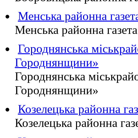
Менська районна газ
Менська районна газ
Городнянська міськра
Городнянщини»
Городнянська міськра
Городнянщини»
Козелецька районна г
Козелецька районна г