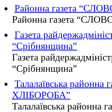
Районна газета “СЛО
Районна газета “СЛОВ
Газета райдержадмініст
“Срібнянщина”
Газета райдержадмініст
“Срібнянщина”
Талалаївська районна
ХЛІБОРОБА”
Талалаївська районна