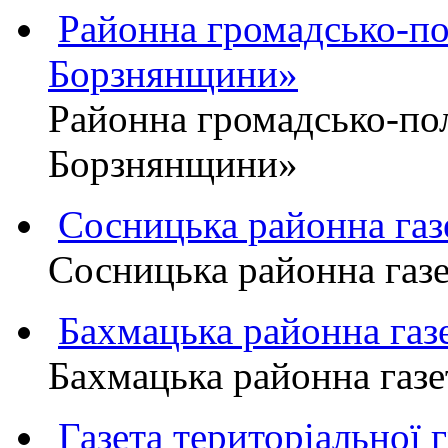
Районна громадсько-пол
Борзнянщини»
Районна громадсько-пол
Борзнянщини»
Сосницька районна га
Сосницька районна газ
Бахмацька районна г
Бахмацька районна га
Газета територіально