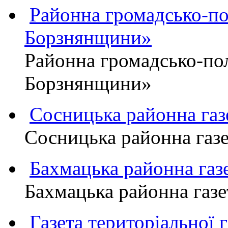
Районна громадсько-пол
Борзнянщини»
Районна громадсько-пол
Борзнянщини»
Сосницька районна га
Сосницька районна газ
Бахмацька районна г
Бахмацька районна га
Газета територіально