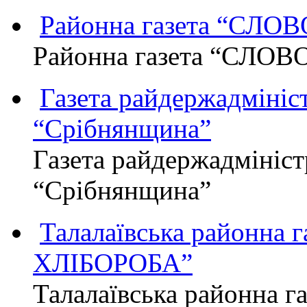
Районна газета “СЛО
Районна газета “СЛОВ
Газета райдержадмініст
“Срібнянщина”
Газета райдержадмініст
“Срібнянщина”
Талалаївська районна
ХЛІБОРОБА”
Талалаївська районна