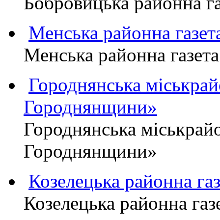
Бобровицька районна 
Менська районна газ
Менська районна газ
Городнянська міськра
Городнянщини»
Городнянська міськра
Городнянщини»
Козелецька районна г
Козелецька районна г