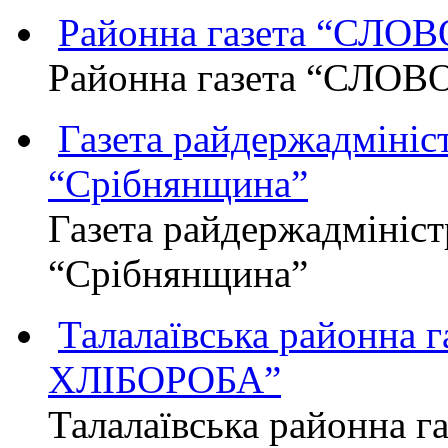
Районна газета “СЛО
Районна газета “СЛОВ
Газета райдержадмініст
“Срібнянщина”
Газета райдержадмініст
“Срібнянщина”
Талалаївська районна
ХЛІБОРОБА”
Талалаївська районна