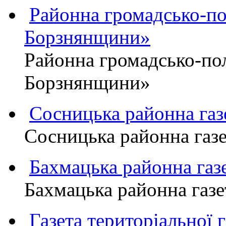
Районна громадсько-пол
Борзнянщини»
Районна громадсько-пол
Борзнянщини»
Сосницька районна га
Сосницька районна газ
Бахмацька районна г
Бахмацька районна га
Газета територіально