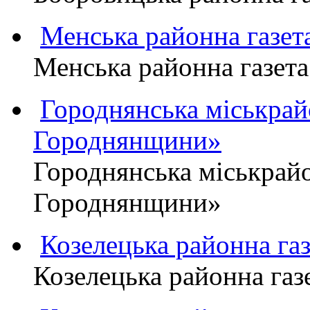
Менська районна газ
Менська районна газ
Городнянська міськра
Городнянщини»
Городнянська міськра
Городнянщини»
Козелецька районна г
Козелецька районна г