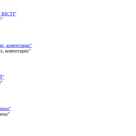
 ВІСТІ”
І”
, коментарях"
 коментарях"
Й"
Й"
щина”
щина”