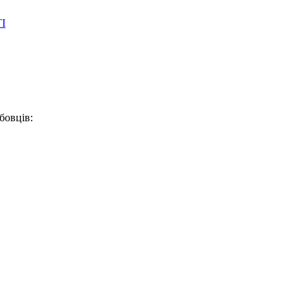
І
бовців: