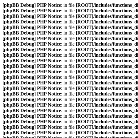
[phpBB Debug] PHP Notice
: in file
[ROOT]/includes/functions_d
[phpBB Debug] PHP Notice
: in file
[ROOT]/includes/functions_d
[phpBB Debug] PHP Notice
: in file
[ROOT]/includes/functions_d
[phpBB Debug] PHP Notice
: in file
[ROOT]/includes/functions_d
[phpBB Debug] PHP Notice
: in file
[ROOT]/includes/functions_d
[phpBB Debug] PHP Notice
: in file
[ROOT]/includes/functions_d
[phpBB Debug] PHP Notice
: in file
[ROOT]/includes/functions_d
[phpBB Debug] PHP Notice
: in file
[ROOT]/includes/functions_d
[phpBB Debug] PHP Notice
: in file
[ROOT]/includes/functions_d
[phpBB Debug] PHP Notice
: in file
[ROOT]/includes/functions_d
[phpBB Debug] PHP Notice
: in file
[ROOT]/includes/functions_d
[phpBB Debug] PHP Notice
: in file
[ROOT]/includes/functions_d
[phpBB Debug] PHP Notice
: in file
[ROOT]/includes/functions_d
[phpBB Debug] PHP Notice
: in file
[ROOT]/includes/functions_d
[phpBB Debug] PHP Notice
: in file
[ROOT]/includes/functions_d
[phpBB Debug] PHP Notice
: in file
[ROOT]/includes/functions_d
[phpBB Debug] PHP Notice
: in file
[ROOT]/includes/functions_d
[phpBB Debug] PHP Notice
: in file
[ROOT]/includes/functions_d
[phpBB Debug] PHP Notice
: in file
[ROOT]/includes/functions_d
[phpBB Debug] PHP Notice
: in file
[ROOT]/includes/functions_d
[phpBB Debug] PHP Notice
: in file
[ROOT]/includes/functions_d
[phpBB Debug] PHP Notice
: in file
[ROOT]/includes/functions_d
[phpBB Debug] PHP Notice
: in file
[ROOT]/includes/functions_d
[phpBB Debug] PHP Notice
: in file
[ROOT]/includes/functions_d