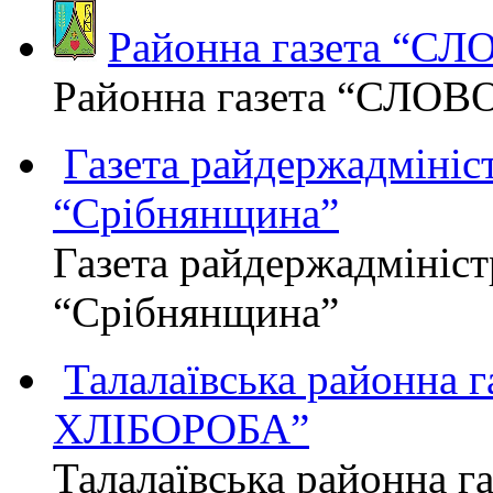
Районна газета “С
Районна газета “СЛОВ
Газета райдержадмініст
“Срібнянщина”
Газета райдержадмініст
“Срібнянщина”
Талалаївська районна
ХЛІБОРОБА”
Талалаївська районна