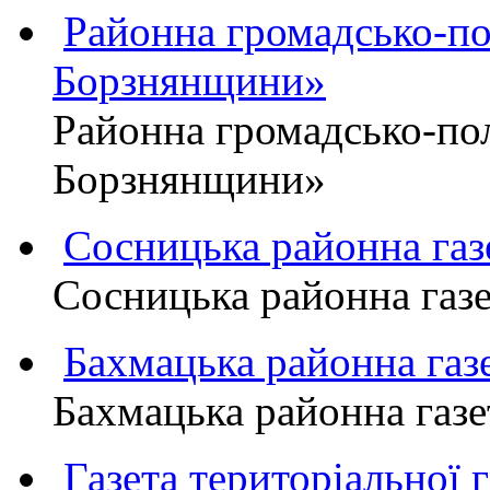
Районна громадсько-пол
Борзнянщини»
Районна громадсько-пол
Борзнянщини»
Сосницька районна га
Сосницька районна газ
Бахмацька районна г
Бахмацька районна га
Газета територіально