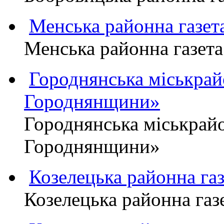
Менська районна газ
Менська районна газ
Городнянська міськра
Городнянщини»
Городнянська міськра
Городнянщини»
Козелецька районна г
Козелецька районна г