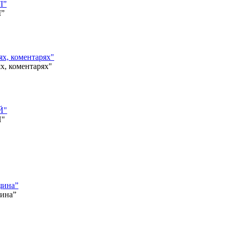
І”
І”
, коментарях"
 коментарях"
Й"
Й"
щина”
щина”