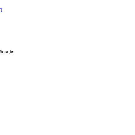
І
бовців: