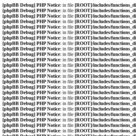
[phpBB Debug] PHP Notice
: in file
[ROOT]/includes/functions_d
[phpBB Debug] PHP Notice
: in file
[ROOT]/includes/functions_d
[phpBB Debug] PHP Notice
: in file
[ROOT]/includes/functions_d
[phpBB Debug] PHP Notice
: in file
[ROOT]/includes/functions_d
[phpBB Debug] PHP Notice
: in file
[ROOT]/includes/functions_d
[phpBB Debug] PHP Notice
: in file
[ROOT]/includes/functions_d
[phpBB Debug] PHP Notice
: in file
[ROOT]/includes/functions_d
[phpBB Debug] PHP Notice
: in file
[ROOT]/includes/functions_d
[phpBB Debug] PHP Notice
: in file
[ROOT]/includes/functions_d
[phpBB Debug] PHP Notice
: in file
[ROOT]/includes/functions_d
[phpBB Debug] PHP Notice
: in file
[ROOT]/includes/functions_d
[phpBB Debug] PHP Notice
: in file
[ROOT]/includes/functions_d
[phpBB Debug] PHP Notice
: in file
[ROOT]/includes/functions_d
[phpBB Debug] PHP Notice
: in file
[ROOT]/includes/functions_d
[phpBB Debug] PHP Notice
: in file
[ROOT]/includes/functions_d
[phpBB Debug] PHP Notice
: in file
[ROOT]/includes/functions_d
[phpBB Debug] PHP Notice
: in file
[ROOT]/includes/functions_d
[phpBB Debug] PHP Notice
: in file
[ROOT]/includes/functions_d
[phpBB Debug] PHP Notice
: in file
[ROOT]/includes/functions_d
[phpBB Debug] PHP Notice
: in file
[ROOT]/includes/functions_d
[phpBB Debug] PHP Notice
: in file
[ROOT]/includes/functions_d
[phpBB Debug] PHP Notice
: in file
[ROOT]/includes/functions_d
[phpBB Debug] PHP Notice
: in file
[ROOT]/includes/functions_d
[phpBB Debug] PHP Notice
: in file
[ROOT]/includes/functions_d