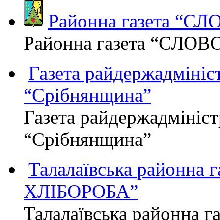
Районна газета “С
Районна газета “СЛОВ
Газета райдержадмініст
“Срібнянщина”
Газета райдержадмініст
“Срібнянщина”
Талалаївська районна
ХЛІБОРОБА”
Талалаївська районна