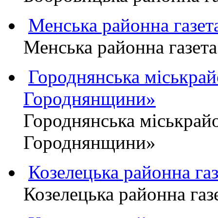
Менська районна газ
Менська районна газ
Городнянська міськра
Городнянщини»
Городнянська міськра
Городнянщини»
Козелецька районна г
Козелецька районна г