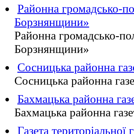
Районна громадсько-пол
Борзнянщини»
Районна громадсько-пол
Борзнянщини»
Сосницька районна га
Сосницька районна газ
Бахмацька районна г
Бахмацька районна га
Газета територіально