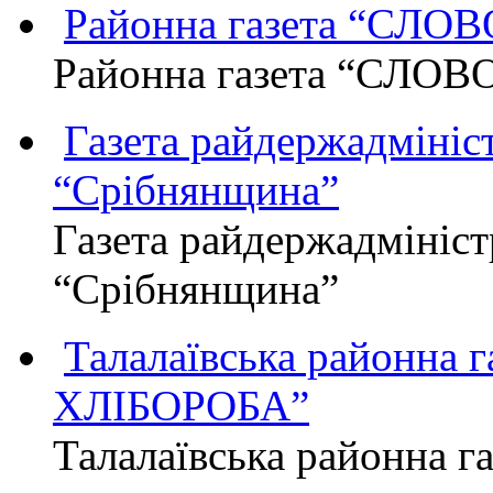
Районна газета “СЛО
Районна газета “СЛОВ
Газета райдержадмініст
“Срібнянщина”
Газета райдержадмініст
“Срібнянщина”
Талалаївська районна
ХЛІБОРОБА”
Талалаївська районна