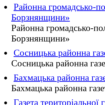
Районна громадсько-пол
Борзнянщини»
Районна громадсько-пол
Борзнянщини»
Сосницька районна га
Сосницька районна газ
Бахмацька районна г
Бахмацька районна га
Газета територіально