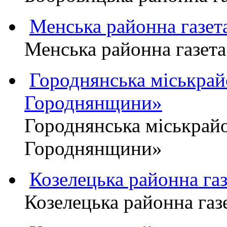
Менська районна газ
Менська районна газ
Городнянська міськра
Городнянщини»
Городнянська міськра
Городнянщини»
Козелецька районна г
Козелецька районна г