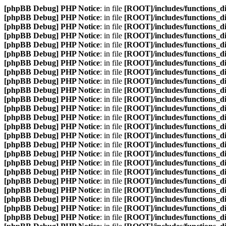
[phpBB Debug] PHP Notice
: in file
[ROOT]/includes/functions_d
[phpBB Debug] PHP Notice
: in file
[ROOT]/includes/functions_d
[phpBB Debug] PHP Notice
: in file
[ROOT]/includes/functions_d
[phpBB Debug] PHP Notice
: in file
[ROOT]/includes/functions_d
[phpBB Debug] PHP Notice
: in file
[ROOT]/includes/functions_d
[phpBB Debug] PHP Notice
: in file
[ROOT]/includes/functions_d
[phpBB Debug] PHP Notice
: in file
[ROOT]/includes/functions_d
[phpBB Debug] PHP Notice
: in file
[ROOT]/includes/functions_d
[phpBB Debug] PHP Notice
: in file
[ROOT]/includes/functions_d
[phpBB Debug] PHP Notice
: in file
[ROOT]/includes/functions_d
[phpBB Debug] PHP Notice
: in file
[ROOT]/includes/functions_d
[phpBB Debug] PHP Notice
: in file
[ROOT]/includes/functions_d
[phpBB Debug] PHP Notice
: in file
[ROOT]/includes/functions_d
[phpBB Debug] PHP Notice
: in file
[ROOT]/includes/functions_d
[phpBB Debug] PHP Notice
: in file
[ROOT]/includes/functions_d
[phpBB Debug] PHP Notice
: in file
[ROOT]/includes/functions_d
[phpBB Debug] PHP Notice
: in file
[ROOT]/includes/functions_d
[phpBB Debug] PHP Notice
: in file
[ROOT]/includes/functions_d
[phpBB Debug] PHP Notice
: in file
[ROOT]/includes/functions_d
[phpBB Debug] PHP Notice
: in file
[ROOT]/includes/functions_d
[phpBB Debug] PHP Notice
: in file
[ROOT]/includes/functions_d
[phpBB Debug] PHP Notice
: in file
[ROOT]/includes/functions_d
[phpBB Debug] PHP Notice
: in file
[ROOT]/includes/functions_d
[phpBB Debug] PHP Notice
: in file
[ROOT]/includes/functions_d