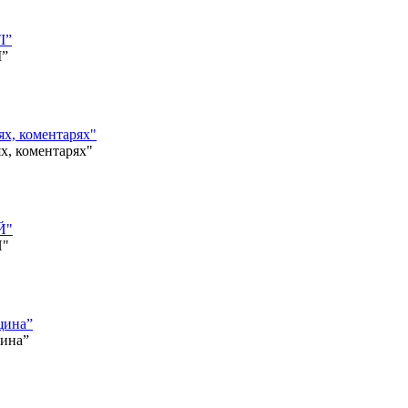
І”
І”
, коментарях"
 коментарях"
Й"
Й"
щина”
щина”