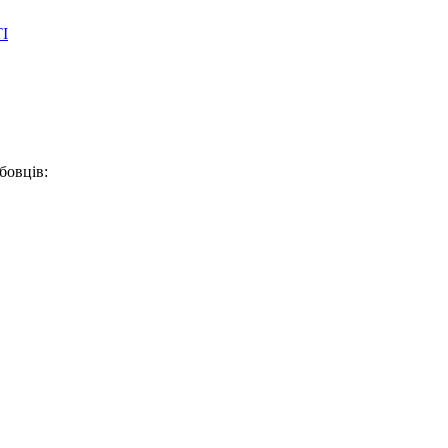
І
бовців: