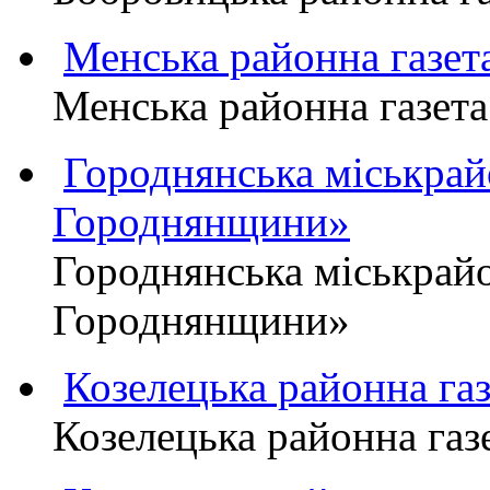
Менська районна газ
Менська районна газ
Городнянська міськра
Городнянщини»
Городнянська міськра
Городнянщини»
Козелецька районна г
Козелецька районна г