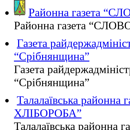
Районна газета “С
Районна газета “СЛОВ
Газета райдержадмініст
“Срібнянщина”
Газета райдержадмініст
“Срібнянщина”
Талалаївська районна
ХЛІБОРОБА”
Талалаївська районна