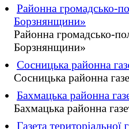
Районна громадсько-пол
Борзнянщини»
Районна громадсько-пол
Борзнянщини»
Сосницька районна га
Сосницька районна газ
Бахмацька районна г
Бахмацька районна га
Газета територіально