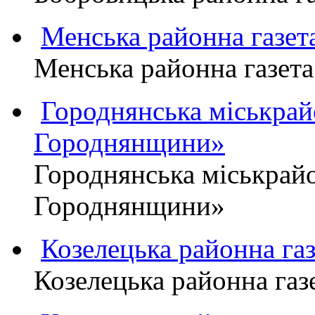
Менська районна газ
Менська районна газ
Городнянська міськра
Городнянщини»
Городнянська міськра
Городнянщини»
Козелецька районна г
Козелецька районна г