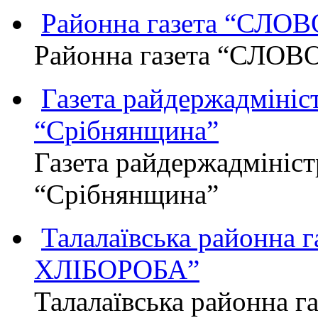
Районна газета “СЛО
Районна газета “СЛОВ
Газета райдержадмініст
“Срібнянщина”
Газета райдержадмініст
“Срібнянщина”
Талалаївська районна
ХЛІБОРОБА”
Талалаївська районна