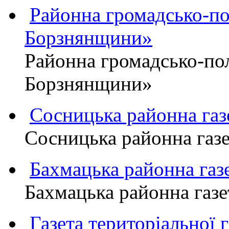
Районна громадсько-пол
Борзнянщини»
Районна громадсько-пол
Борзнянщини»
Сосницька районна га
Сосницька районна газ
Бахмацька районна г
Бахмацька районна га
Газета територіально