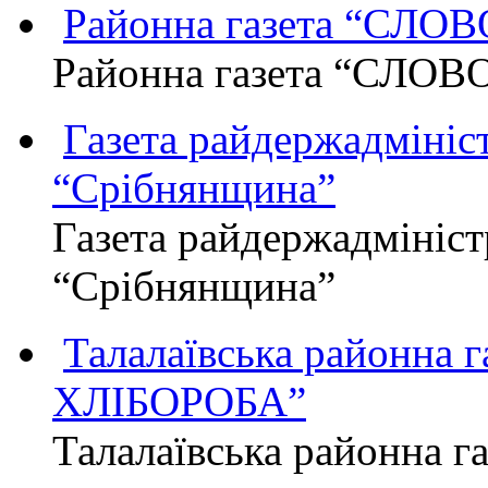
Районна газета “СЛО
Районна газета “СЛОВ
Газета райдержадмініст
“Срібнянщина”
Газета райдержадмініст
“Срібнянщина”
Талалаївська районна
ХЛІБОРОБА”
Талалаївська районна