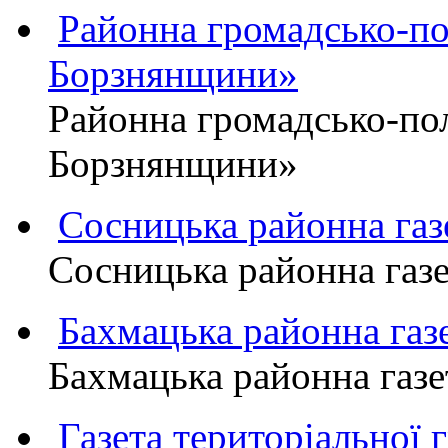
Районна громадсько-пол
Борзнянщини»
Районна громадсько-пол
Борзнянщини»
Сосницька районна га
Сосницька районна газ
Бахмацька районна г
Бахмацька районна га
Газета територіально