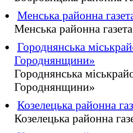
Менська районна газ
Менська районна газ
Городнянська міськра
Городнянщини»
Городнянська міськра
Городнянщини»
Козелецька районна г
Козелецька районна г