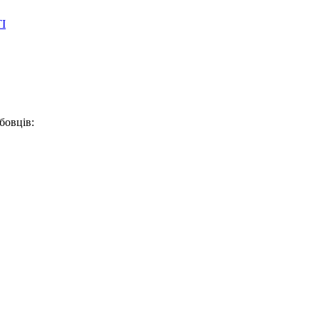
І
бовців: