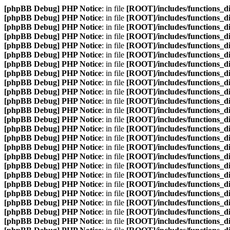
[phpBB Debug] PHP Notice
: in file
[ROOT]/includes/functions_d
[phpBB Debug] PHP Notice
: in file
[ROOT]/includes/functions_d
[phpBB Debug] PHP Notice
: in file
[ROOT]/includes/functions_d
[phpBB Debug] PHP Notice
: in file
[ROOT]/includes/functions_d
[phpBB Debug] PHP Notice
: in file
[ROOT]/includes/functions_d
[phpBB Debug] PHP Notice
: in file
[ROOT]/includes/functions_d
[phpBB Debug] PHP Notice
: in file
[ROOT]/includes/functions_d
[phpBB Debug] PHP Notice
: in file
[ROOT]/includes/functions_d
[phpBB Debug] PHP Notice
: in file
[ROOT]/includes/functions_d
[phpBB Debug] PHP Notice
: in file
[ROOT]/includes/functions_d
[phpBB Debug] PHP Notice
: in file
[ROOT]/includes/functions_d
[phpBB Debug] PHP Notice
: in file
[ROOT]/includes/functions_d
[phpBB Debug] PHP Notice
: in file
[ROOT]/includes/functions_d
[phpBB Debug] PHP Notice
: in file
[ROOT]/includes/functions_d
[phpBB Debug] PHP Notice
: in file
[ROOT]/includes/functions_d
[phpBB Debug] PHP Notice
: in file
[ROOT]/includes/functions_d
[phpBB Debug] PHP Notice
: in file
[ROOT]/includes/functions_d
[phpBB Debug] PHP Notice
: in file
[ROOT]/includes/functions_d
[phpBB Debug] PHP Notice
: in file
[ROOT]/includes/functions_d
[phpBB Debug] PHP Notice
: in file
[ROOT]/includes/functions_d
[phpBB Debug] PHP Notice
: in file
[ROOT]/includes/functions_d
[phpBB Debug] PHP Notice
: in file
[ROOT]/includes/functions_d
[phpBB Debug] PHP Notice
: in file
[ROOT]/includes/functions_d
[phpBB Debug] PHP Notice
: in file
[ROOT]/includes/functions_d