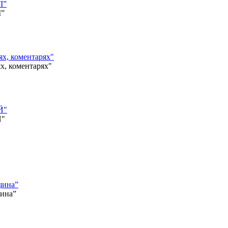
І”
І”
, коментарях"
 коментарях"
Й"
Й"
щина”
щина”