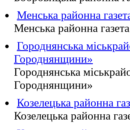
Менська районна газ
Менська районна газ
Городнянська міськра
Городнянщини»
Городнянська міськра
Городнянщини»
Козелецька районна г
Козелецька районна г