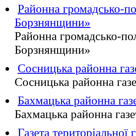
Районна громадсько-пол
Борзнянщини»
Районна громадсько-пол
Борзнянщини»
Сосницька районна га
Сосницька районна газ
Бахмацька районна г
Бахмацька районна га
Газета територіально