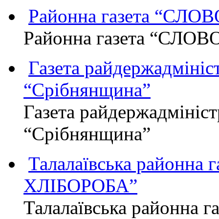
Районна газета “СЛО
Районна газета “СЛОВ
Газета райдержадмініст
“Срібнянщина”
Газета райдержадмініст
“Срібнянщина”
Талалаївська районна
ХЛІБОРОБА”
Талалаївська районна