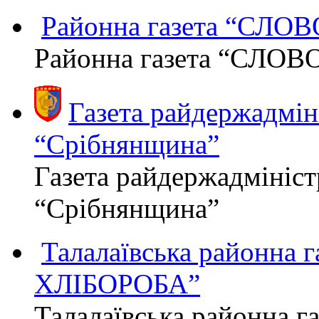
Районна газета “СЛО
Районна газета “СЛОВ
Газета райдержадміні
“Срібнянщина”
Газета райдержадмініст
“Срібнянщина”
Талалаївська районна
ХЛІБОРОБА”
Талалаївська районна