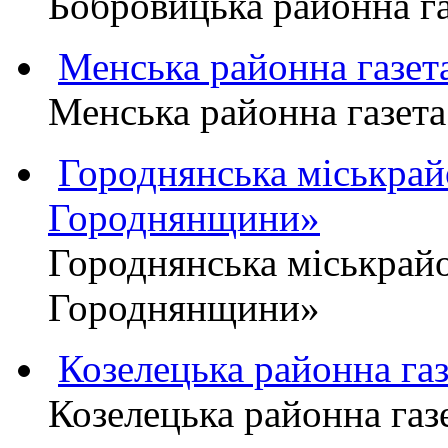
Бобровицька районна 
Менська районна газ
Менська районна газ
Городнянська міськра
Городнянщини»
Городнянська міськра
Городнянщини»
Козелецька районна г
Козелецька районна г